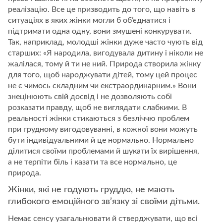
реалізацію. Все це призводить до того, що навіть в
ситуаціях в яких жінки могли б об’єднатися і
підтримати одна одну, вони змушені конкурувати.
Так, наприклад, молодші жінки дуже часто чують від
старших: «Я народила, вигодувала дитину і ніколи не
жалілася, тому й ти не ний. Природа створила жінку
для того, щоб народжувати дітей, тому цей процес
не є чимось складним чи екстраординарним.» Вони
знецінюють свій досвід і не дозволяють собі
розказати правду, щоб не виглядати слабкими. В
реальності жінки стикаються з безліччю проблем
при грудному вигодовуванні, в кожної вони можуть
бути індивідуальними й це нормально. Нормально
ділитися своїми проблемами й шукати їх вирішення,
а не терпіти біль і казати та все нормально, це
природа.
Жінки, які не годують груддю, не мають
глибокого емоційного зв’язку зі своїми дітьми.
Немає сенсу узагальнювати й стверджувати, що всі