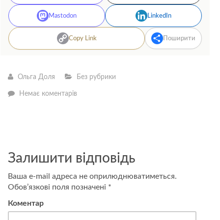
Mastodon
LinkedIn
Copy Link
Поширити
Ольга Доля
Без рубрики
—
Немає коментарів
5
міфів
про
грудне
вигодовування
Залишити відповідь
Ваша e-mail адреса не оприлюднюватиметься.
Обов’язкові поля позначені
*
Коментар