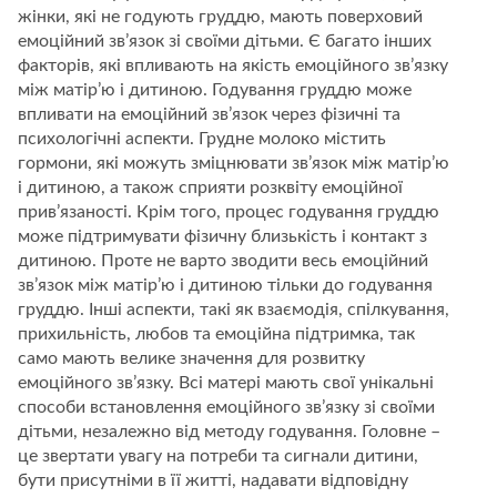
жінки, які не годують груддю, мають поверховий
емоційний зв’язок зі своїми дітьми. Є багато інших
факторів, які впливають на якість емоційного зв’язку
між матір’ю і дитиною. Годування груддю може
впливати на емоційний зв’язок через фізичні та
психологічні аспекти. Грудне молоко містить
гормони, які можуть зміцнювати зв’язок між матір’ю
і дитиною, а також сприяти розквіту емоційної
прив’язаності. Крім того, процес годування груддю
може підтримувати фізичну близькість і контакт з
дитиною. Проте не варто зводити весь емоційний
зв’язок між матір’ю і дитиною тільки до годування
груддю. Інші аспекти, такі як взаємодія, спілкування,
прихильність, любов та емоційна підтримка, так
само мають велике значення для розвитку
емоційного зв’язку. Всі матері мають свої унікальні
способи встановлення емоційного зв’язку зі своїми
дітьми, незалежно від методу годування. Головне –
це звертати увагу на потреби та сигнали дитини,
бути присутніми в її житті, надавати відповідну