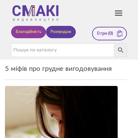
Смакі
Toggle
navigati
—
Благодійність
Розпродаж
0
грн
(0)
видавництво
5 міфів про грудне вигодовування