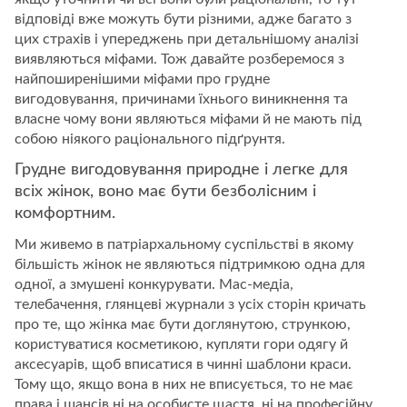
відповіді вже можуть бути різними, адже багато з
цих страхів і упереджень при детальнішому аналізі
виявляються міфами. Тож давайте розберемося з
найпоширенішими міфами про грудне
вигодовування, причинами їхнього виникнення та
власне чому вони являються міфами й не мають під
собою ніякого раціонального підґрунтя.
Грудне вигодовування природне і легке для
всіх жінок, воно має бути безболісним і
комфортним.
Ми живемо в патріархальному суспільстві в якому
більшість жінок не являються підтримкою одна для
одної, а змушені конкурувати. Мас-медіа,
телебачення, глянцеві журнали з усіх сторін кричать
про те, що жінка має бути доглянутою, стрункою,
користуватися косметикою, купляти гори одягу й
аксесуарів, щоб вписатися в чинні шаблони краси.
Тому що, якщо вона в них не вписується, то не має
права і шансів ні на особисте щастя, ні на професійну