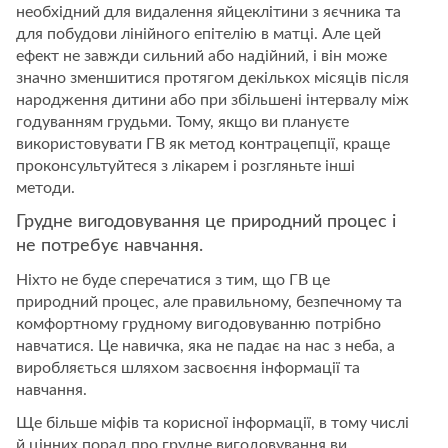
необхідний для видалення яйцеклітини з яєчника та
для побудови лінійного епітелію в матці. Але цей
ефект не завжди сильний або надійний, і він може
значно зменшитися протягом декількох місяців після
народження дитини або при збільшені інтервалу між
годуванням грудьми. Тому, якщо ви плануєте
використовувати ГВ як метод контрацепції, краще
проконсультуйтеся з лікарем і розгляньте інші
методи.
Грудне вигодовування це природний процес і
не потребує навчання.
Ніхто не буде сперечатися з тим, що ГВ це
природний процес, але правильному, безпечному та
комфортному грудному вигодовуванню потрібно
навчатися. Це навичка, яка не падає на нас з неба, а
виробляється шляхом засвоєння інформації та
навчання.
Ще більше міфів та корисної інформації, в тому числі
й цінних порад про грудне вигодовування ви