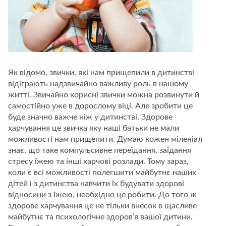
Як відомо, звички, які нам прищепили в дитинстві
відіграють надзвичайно важливу роль в нашому
житті. Звичайно корисні звички можна розвинути й
самостійно уже в дорослому віці. Але зробити це
буде значно важче ніж у дитинстві. Здорове
харчування це звичка яку наші батьки не мали
можливості нам прищепити. Думаю кожен міленіал
знає, що таке компульсивне переїдання, заїдання
стресу їжею та інші харчові розлади. Тому зараз,
коли є всі можливості полегшити майбутнє наших
дітей і з дитинства навчити їх будувати здорові
відносини з їжею, необхідно це робити. До того ж
здорове харчування це не тільки внесок в щасливе
майбутнє та психологічне здоров’я вашої дитини.