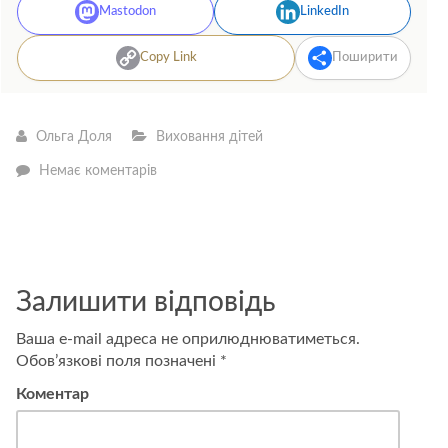
Mastodon
LinkedIn
Copy Link
Поширити
Ольга Доля
Виховання дітей
—
Немає коментарів
Чому
важливо
привчати
дітей
до
здорової
їжі?
Залишити відповідь
Ваша e-mail адреса не оприлюднюватиметься.
Обов’язкові поля позначені
*
Коментар