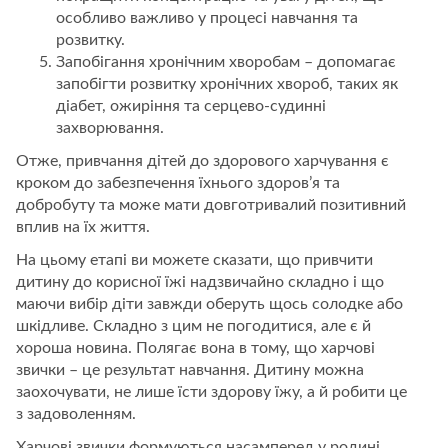
особливо важливо у процесі навчання та
розвитку.
Запобігання хронічним хворобам – допомагає
запобігти розвитку хронічних хвороб, таких як
діабет, ожиріння та серцево-судинні
захворювання.
Отже, привчання дітей до здорового харчування є
кроком до забезпечення їхнього здоров’я та
добробуту та може мати довготривалий позитивний
вплив на їх життя.
На цьому етапі ви можете сказати, що привчити
дитину до корисної їжі надзвичайно складно і що
маючи вибір діти завжди оберуть щось солодке або
шкідливе. Складно з цим не погодитися, але є й
хороша новина. Полягає вона в тому, що харчові
звички – це результат навчання. Дитину можна
заохочувати, не лише їсти здорову їжу, а й робити це
з задоволенням.
Харчові звички формуються насамперед у родині.