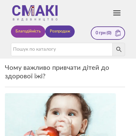
Смакі
Toggle
navigati
—
Благодійність
Розпродаж
0
грн
(0)
видавництво
Чому важливо привчати дітей до
здорової їжі?