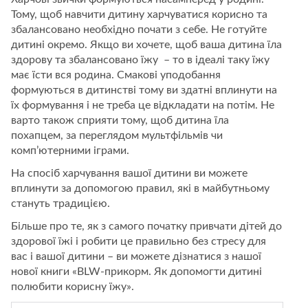
Тому, щоб навчити дитину харчуватися корисно та
збалансовано необхідно почати з себе. Не готуйте
дитині окремо. Якщо ви хочете, щоб ваша дитина їла
здорову та збалансовано їжу – то в ідеалі таку їжу
має їсти вся родина. Смакові уподобання
формуються в дитинстві тому ви здатні вплинути на
їх формування і не треба це відкладати на потім. Не
варто також сприяти тому, щоб дитина їла
похапцем, за переглядом мультфільмів чи
комп’ютерними іграми.
На спосіб харчування вашої дитини ви можете
вплинути за допомогою правил, які в майбутньому
стануть традицією.
Більше про те, як з самого початку привчати дітей до
здорової їжі і робити це правильно без стресу для
вас і вашої дитини – ви можете дізнатися з нашої
нової книги «BLW-прикорм. Як допомогти дитині
полюбити корисну їжу».