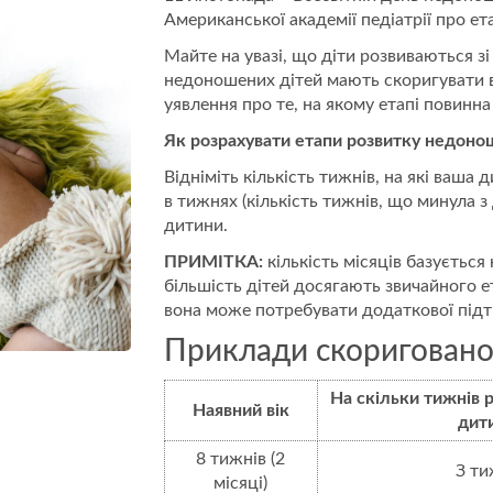
Американської академії педіатрії про е
Майте на увазі, що діти розвиваються 
недоношених дітей мають скоригувати в
уявлення про те, на якому етапі повинна
Як розрахувати етапи розвитку недоно
Відніміть кількість тижнів, на які ваша 
в тижнях (кількість тижнів, що минула 
дитини.
ПРИМІТКА:
кількість місяців базується 
більшість дітей досягають звичайного е
вона може потребувати додаткової підт
Приклади скоригованог
На скільки тижнів 
Наявний вік
дит
8 тижнів (2
З ти
місяці)