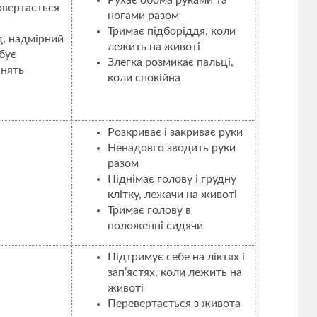
Рухає обома руками та
овертається
ногами разом
Тримає підборіддя, коли
д, надмірний
лежить на животі
бує
Злегка розмикає пальці,
анять
коли спокійна
Розкриває і закриває руки
Ненадовго зводить руки
разом
Піднімає голову і грудну
клітку, лежачи на животі
Тримає голову в
положенні сидячи
Підтримує себе на ліктях і
зап’ястях, коли лежить на
животі
Перевертається з живота