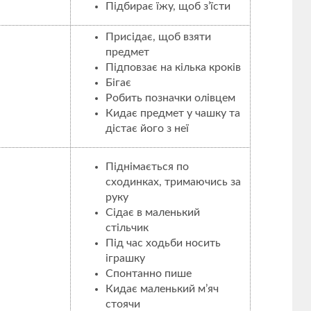
Підбирає їжу, щоб з’їсти
Присідає, щоб взяти
предмет
Підповзає на кілька кроків
Бігає
Робить позначки олівцем
Кидає предмет у чашку та
дістає його з неї
Піднімається по
сходинках, тримаючись за
руку
Сідає в маленький
стільчик
Під час ходьби носить
іграшку
Спонтанно пише
Кидає маленький м’яч
стоячи