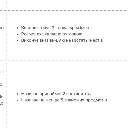
бо
Використовує 3 слова, крім імен
Розмовляє «власною» мовою
Виконує вказівки, які не містять жестів
 і
о
Називає принаймні 2 частини тіла
ів
Називає не менше 5 знайомих предметів
що