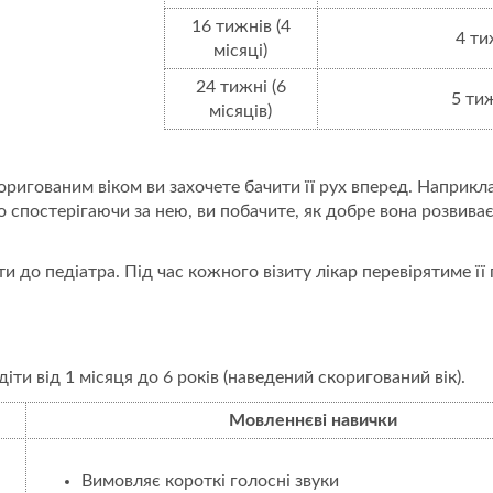
16 тижнів (4
4 ти
місяці)
24 тижні (6
5 ти
місяців)
коригованим віком ви захочете бачити її рух вперед. Наприк
 спостерігаючи за нею, ви побачите, як добре вона розвиваєт
 до педіатра. Під час кожного візиту лікар перевірятиме її 
іти від 1 місяця до 6 років (наведений скоригований вік).
Мовленнєві
навички
Вимовляє короткі голосні звуки