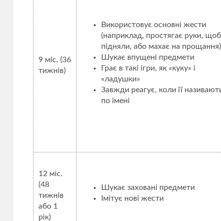
Використовує основні жести
(наприклад, простягає руки, щоб 
підняли, або махає на прощання)
Шукає впущені предмети
9 міс. (36
Грає в такі ігри, як «куку» і
тижнів)
«ладушки»
Завжди реагує, коли її називают
по імені
12 міс.
(48
Шукає заховані предмети
тижнів
Імітує нові жести
або 1
рік)