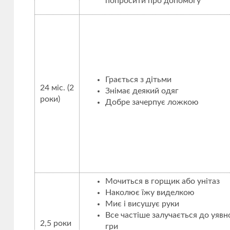
попросити про допомогу
Грається з дітьми
24 міс. (2
Знімає деякий одяг
роки)
Добре зачерпує ложкою
Мочиться в горщик або унітаз
Наколює їжу виделкою
Миє і висушує руки
Все частіше залучається до уявн
2,5 роки
гри