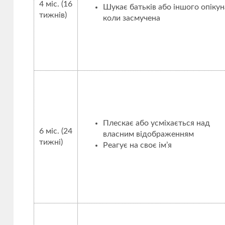
4 міс. (16
Шукає батьків або іншого опікун
тижнів)
коли засмучена
Плескає або усміхається над
6 міс. (24
власним відображенням
тижні)
Реагує на своє ім’я