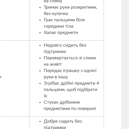
на спину
Тримає руки розкритими,
без кулачка
Грає пальцями біля
середини тіла
Хапає предмети
Недовго сидить без
підтримки
Перевертається зі спини
на живіт
Передає іграшку з однієї
»
руки в іншу
Згрібає дрібні предмети 4
пальцями, щоб підібрати
їх
Стукає дрібними
предметами по поверхні
Добре сидить без
підтримки