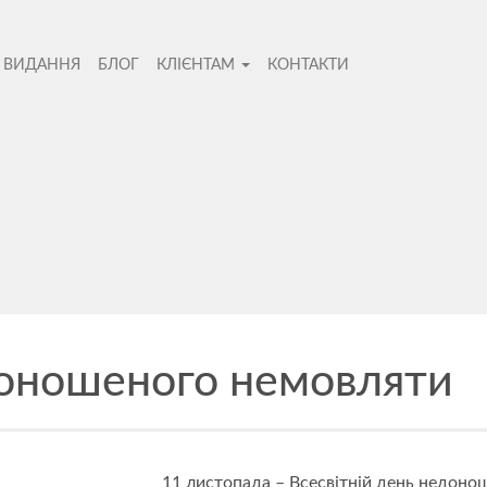
І ВИДАННЯ
БЛОГ
КЛІЄНТАМ
КОНТАКТИ
во
доношеного немовляти
Не
11 листопада – Всесвітній день недоно