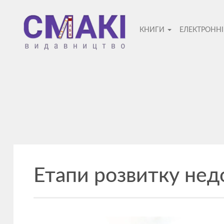
Смакі
КНИГИ
ЕЛЕКТРОНН
—
видавницт
Етапи розвитку не