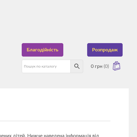
Благодійність
Розпродаж
0
грн
(0)
має товарів у кошику.
шених дітей. Нижче наведена інформація від