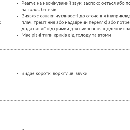
Реагує на неочікуваний звук; заспокоюється або п
на голос батьків
Виявляє ознаки чутливості до оточення (наприкла
;
плач, тремтіння або надмірний переляк) або потре
додаткової підтримки для виконання щоденних з
Має різні типи криків від голоду та втоми
Видає короткі воркітливі звуки