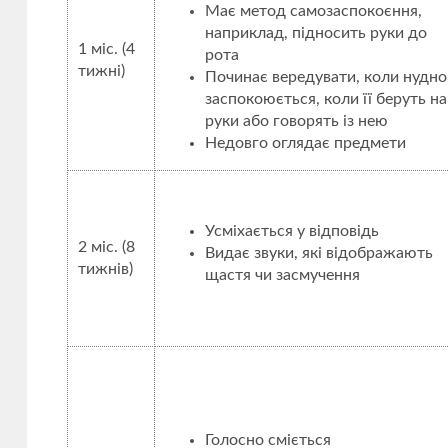
Має метод самозаспокоєння,
наприклад, підносить руки до
1 міс. (4
рота
тижні)
Починає вередувати, коли нудно
заспокоюється, коли її беруть на
руки або говорять із нею
Недовго оглядає предмети
Усміхається у відповідь
2 міс. (8
Видає звуки, які відображають
тижнів)
щастя чи засмучення
Голосно сміється