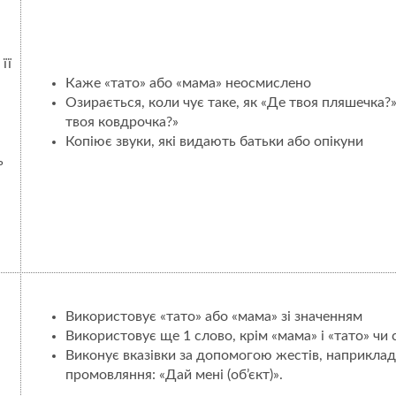
її
Каже «тато» або «мама» неосмислено
Озирається, коли чує таке, як «Де твоя пляшечка?
твоя ковдрочка?»
Копіює звуки, які видають батьки або опікуни
ь
Використовує «тато» або «мама» зі значенням
Використовує ще 1 слово, крім «мама» і «тато» чи с
Виконує вказівки за допомогою жестів, наприклад, 
промовляння: «Дай мені (об’єкт)».