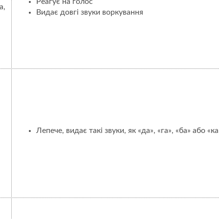
Реагує на голос
а,
Видає довгі звуки воркування
Лепече, видає такі звуки, як «да», «га», «ба» або «ка