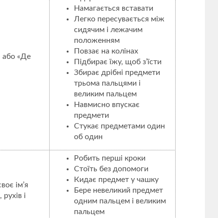
Намагається вставати
Легко пересувається між
сидячим і лежачим
положенням
Повзає на колінах
» або «Де
Підбирає їжу, щоб з’їсти
Збирає дрібні предмети
трьома пальцями і
великим пальцем
Навмисно впускає
предмети
Стукає предметами один
об один
Робить перші кроки
Стоїть без допомоги
Кидає предмет у чашку
воє ім’я
Бере невеликий предмет
рухів і
одним пальцем і великим
пальцем