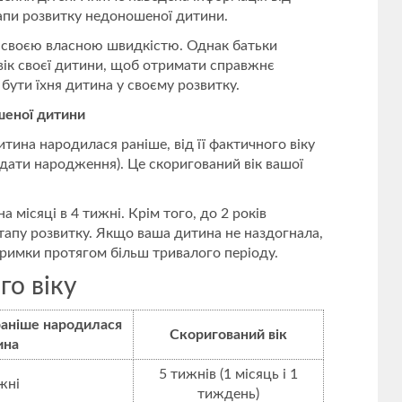
тапи розвитку недоношеної дитини.
зі своєю власною швидкістю. Однак батьки
ік своєї дитини, щоб отримати справжнє
 бути їхня дитина у своєму розвитку.
шеної дитини
дитина народилася раніше, від її фактичного віку
з дати народження). Це скоригований вік вашої
на місяці в 4 тижні. Крім того, до 2 років
тапу розвитку. Якщо ваша дитина не наздогнала,
римки протягом більш тривалого періоду.
о віку
раніше народилася
Скоригований вік
ина
5 тижнів (1 місяць і 1
жні
тиждень)