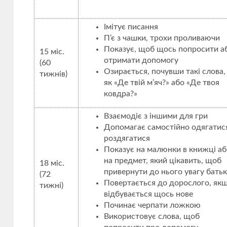
Імітує писання
П’є з чашки, трохи проливаючи
Показує, щоб щось попросити а
15 міс.
отримати допомогу
(60
Озирається, почувши такі слова,
тижнів)
як «Де твій м’яч?» або «Де твоя
ковдра?»
Взаємодіє з іншими для гри
Допомагає самостійно одягатися
роздягатися
Показує на малюнки в книжці аб
на предмет, який цікавить, щоб
18 міс.
привернути до нього увагу батьк
(72
Повертається до дорослого, як
тижні)
відбувається щось нове
Починає черпати ложкою
Використовує слова, щоб