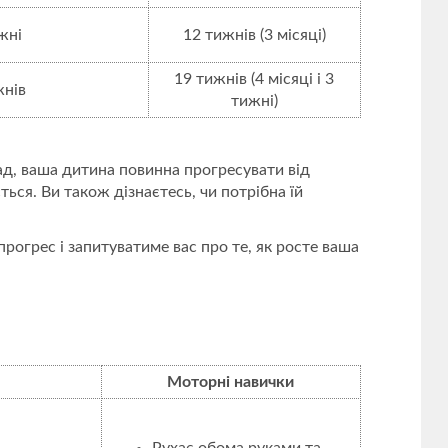
жні
12 тижнів (3 місяці)
19 тижнів (4 місяці і 3
жнів
тижні)
лад, ваша дитина повинна прогресувати від
ься. Ви також дізнаєтесь, чи потрібна їй
прогрес і запитуватиме вас про те, як росте ваша
Моторні
навички