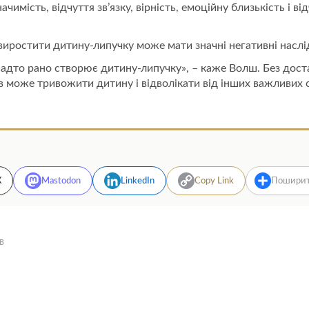
имість, відчуття зв’язку, вірність, емоційну близькість і від
 виростити дитину-липучку може мати значні негативні наслі
адто рано створює дитину-липучку», – каже Волш. Без доста
в може тривожити дитину і відволікати від інших важливих сп
X
Mastodon
LinkedIn
Copy Link
Пошири
—
в
Батьківство
на
основі
теорії
прив’язаності
створює