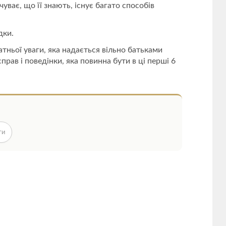
чуває, що її знають, існує багато способів
дки.
тньої уваги, яка надається вільно батьками
рав і поведінки, яка повинна бути в ці перші 6
ти