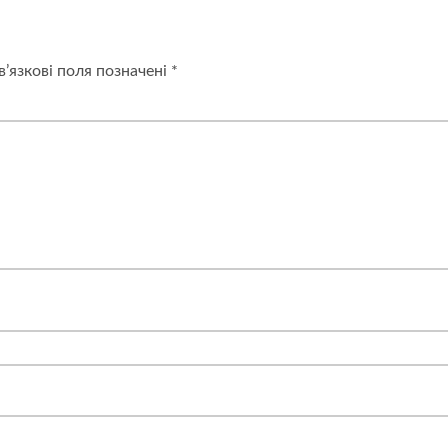
дитину-
липучку?
’язкові поля позначені
*