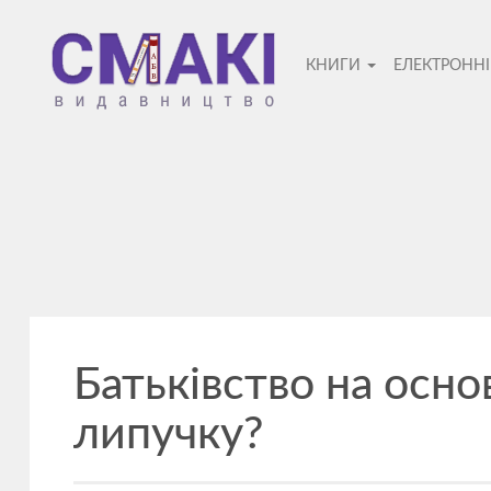
Смакі
КНИГИ
ЕЛЕКТРОНН
—
видавницт
Батьківство на осно
липучку?