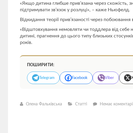
«Якщо дитина глибше прив’язана через схожість, знач
підтримувати зв’язок у розлуці», – каже Ньюфелд.
Відкидання теорії прив’язаності через побоювання
«Відштовхування немовляти чи тоддлера від себе н
дитині, прагнення до цього типу близьких стосункі
років.
ПОШИРИТИ:
Telegram
Facebook
Viber
Олена Фальківська
Статті
Немає коментарі