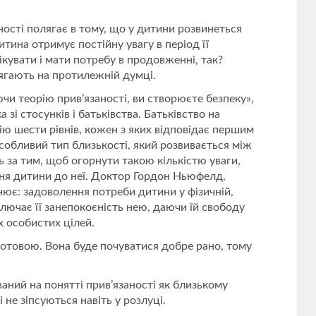
ості полягає в тому, що у дитини розвинеться
итина отримує постійну увагу в період її
кувати і мати потребу в продовженні, так?
лягають на протилежній думці.
чи теорію прив’язаності, ви створюєте безпеку»,
зі стосунків і батьківства. Батьківство на
рію шести рівнів, кожен з яких відповідає першим
собливий тип близькості, який розвивається між
ть за тим, щоб огорнути такою кількістю уваги,
ня дитини до неї. Доктор Гордон Ньюфелд,
нює: задоволення потреби дитини у фізичній,
ключає її занепокоєність нею, даючи їй свободу
х особистих цілей.
 готовою. Вона буде почуватися добре рано, тому
аний на понятті прив’язаності як близькому
і не зіпсуються навіть у розлуці.