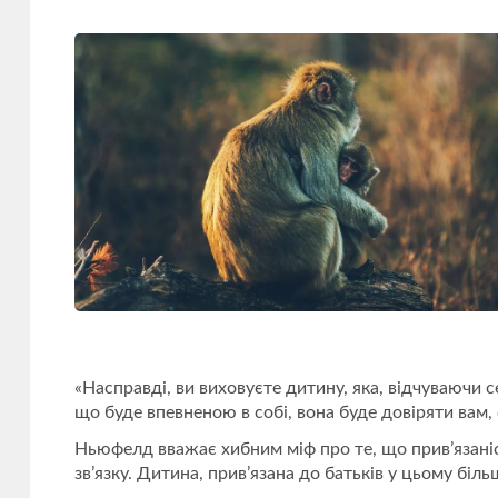
«Насправді, ви виховуєте дитину, яка, відчуваючи 
що буде впевненою в собі, вона буде довіряти вам, 
Ньюфелд вважає хибним міф про те, що прив’язаніст
зв’язку. Дитина, прив’язана до батьків у цьому більш