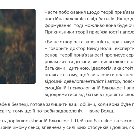
Часте побоювання щодо теорії прив’язан
постійна залежність від батьків. Якщо д
формування, тоді можливо вона буде очі
Прихильники теорії прив’язаності напо
«Ви не створюєте залежність, практикую
– говорить доктор Венді Волш, експертка 
основі теорії прив’язаності прописує се
рокам життя дитини, які висвітлюють о
батьками і дитиною. Ідеологія, яка стої
полягає в тому, щоб виключити прагнен
відомий девелопменталіст і автор, пояс
емоційній і психологічній близькості ви
відокремитися від батьків і досягти свої
себе в безпеці, готова залишити ваші обійми, коли вона буде
світу, тому що її потреби задоволені», – каже Волш.
ь дорівнює фізичній близькості. Цей тип батьківства заснов
 значимому сенсі, впевнена у силі їхніх стосунків і довіри, як