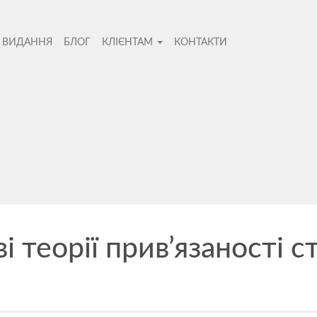
І ВИДАННЯ
БЛОГ
КЛІЄНТАМ
КОНТАКТИ
во
ві теорії прив’язаності 
Не