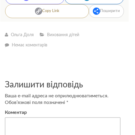
Copy Link
Поширити
Ольга Доля
Виховання дітей
—
Немає коментарів
Як
спілкуватися
з
дітьми
підліткового
віку,
які
Залишити відповідь
знаходяться
у
стресі?
Ваша e-mail адреса не оприлюднюватиметься.
Обов’язкові поля позначені
*
Коментар