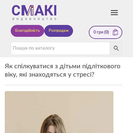
Смакі
Toggle
navigati
—
Благодійність
Розпродаж
0
грн
(0)
видавництво
Як спілкуватися з дітьми підліткового
віку, які знаходяться у стресі?