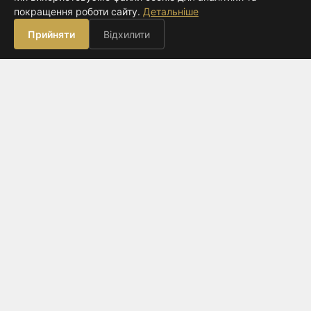
видавництво
покращення роботи сайту.
Детальніше
ВИДАВНИЦТВО
Прийняти
Відхилити
Книги
Про нас
Контакти
Оферта
КЛІЄНТАМ
Оплата
Доставка