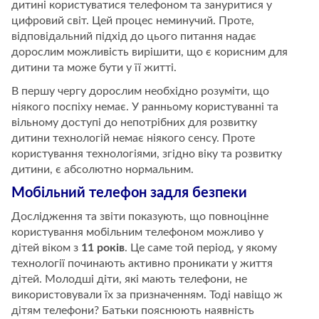
дитині користуватися телефоном та зануритися у
цифровий світ. Цей процес неминучий. Проте,
відповідальний підхід до цього питання надає
дорослим можливість вирішити, що є корисним для
дитини та може бути у її житті.
В першу чергу дорослим необхідно розуміти, що
ніякого поспіху немає. У ранньому користуванні та
вільному доступі до непотрібних для розвитку
дитини технологій немає ніякого сенсу. Проте
користування технологіями, згідно віку та розвитку
дитини, є абсолютно нормальним.
Мобільний телефон задля безпеки
Дослідження та звіти показують, що повноцінне
користування мобільним телефоном можливо у
дітей віком з
11 років
. Це саме той період, у якому
технології починають активно проникати у життя
дітей. Молодші діти, які мають телефони, не
використовували їх за призначенням. Тоді навіщо ж
дітям телефони? Батьки пояснюють наявність