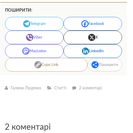
ПОШИРИТИ:
Telegram
Facebook
Viber
X
Mastodon
LinkedIn
Copy Link
Поширити
Галина Луценко
Статті
2 коментарі
2 коментарі