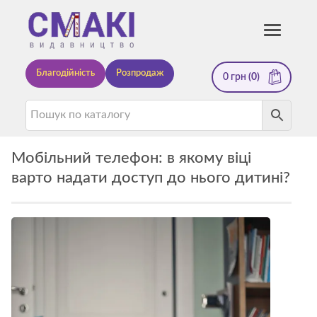
Смакі
Toggle
navigati
—
Благодійність
Розпродаж
0
грн
(0)
видавництво
Мобільний телефон: в якому віці
варто надати доступ до нього дитині?