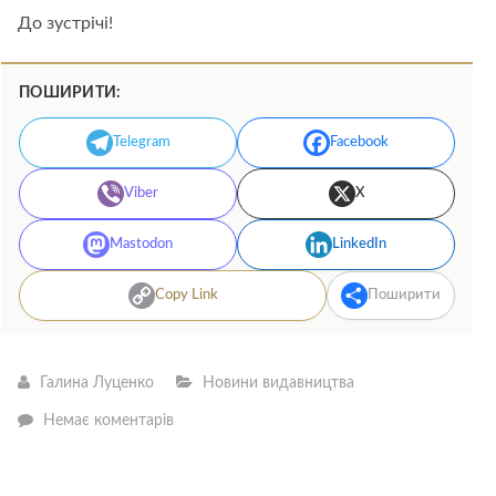
До зустрічі!
ПОШИРИТИ:
Telegram
Facebook
Viber
X
Mastodon
LinkedIn
Copy Link
Поширити
Галина Луценко
Новини видавництва
—
Немає коментарів
Ми
їдемо
до
міста