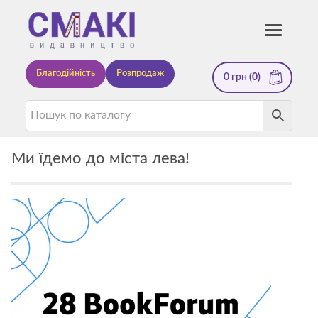
Смакі
Toggle
navigati
—
Благодійність
Розпродаж
0
грн
(0)
видавництво
Ми їдемо до міста лева!