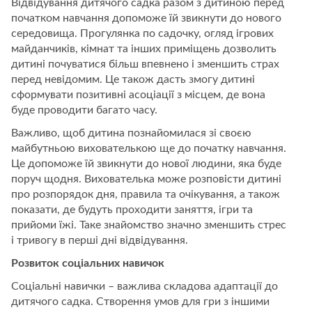
Відвідування дитячого садка разом з дитиною перед
початком навчання допоможе їй звикнути до нового
середовища. Прогулянка по садочку, огляд ігрових
майданчиків, кімнат та інших приміщень дозволить
дитині почуватися більш впевнено і зменшить страх
перед невідомим. Це також дасть змогу дитині
сформувати позитивні асоціації з місцем, де вона
буде проводити багато часу.
Важливо, щоб дитина познайомилася зі своєю
майбутньою вихователькою ще до початку навчання.
Це допоможе їй звикнути до нової людини, яка буде
поруч щодня. Вихователька може розповісти дитині
про розпорядок дня, правила та очікування, а також
показати, де будуть проходити заняття, ігри та
прийоми їжі. Таке знайомство значно зменшить стрес
і тривогу в перші дні відвідування.
Розвиток соціальних навичок
Соціальні навички – важлива складова адаптації до
дитячого садка. Створення умов для гри з іншими