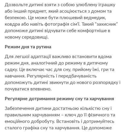
Дозвольте дитині взяти з собою улюблену іграшку
або інший предмет, який асоціюється з домом та
безпекою. Це може бути плюшевий ведмедик,
ковдра або навіть фотографія сім’ї. Такий “захисник”
допоможе дитині відчувати себе комфортніше в
новому середовищі.
Режим дня та рутина
Для легшої адаптації важливо встановити вдома
режим дня, аналогічний до режиму в дитячому
садку. Це включає час для сну, прийому їжі, гри та
навчання. Регулярність і передбачуваність
допоможуть дитині звикнути до нового розпорядку і
почуватися впевнено.
Регулярне дотримання режиму сну та харчування
Забезпечення дитини достатньою кількістю сну і
правильним харчуванням – ключ до її фізичного та
емоційного добробуту. Встановіть і дотримуйтесь
сталого графіка сну та харчування. Це допоможе