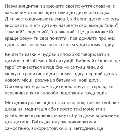
Навчання дитини виражати свої почуття словами є
важливим етапом підготовки до дитячого садка.
Діти часто відчувають емоції, які вони ще не можуть
висловити. Вчіть дитину називати свої емоції: “злий”,
“сумний”, “радісний”, “наляканий”. Це допоможе їй
краще розуміти свої почуття і повідомляти про них
дорослим, зокрема вихователям у дитячому садку.
Книги та казки – чудовий спосіб обговорювати з
дитиною різні емоційні ситуації. Вибирайте книги, де
герої стикаються з подібними ситуаціями, які
можуть трапитися в дитячому садку: перший день у
новому місці, розлука з батьками, нові друзі.
Обговорюйте разом з дитиною почуття героїв, їхні
переживання та способи подолання труднощів.
Методики релаксації та заспокоєння, такі як глибоке
дихання, медитація або просто тихі моменти з
улюбленою іграшкою, можуть бути дуже корисними
для дитини. Вчіть дитину заспокоюватися
самостійно, використовуючи ці методики. Це