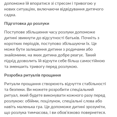
допоможе їй впоратися зі стресом і тривогою у
нових ситуаціях, включаючи відвідування дитячого
садка.
Підготовка до розлуки
Поступове збільшення часу розлуки допоможе
дитині звикнути до відсутності батьків. Почніть з
коротких періодів, поступово збільшуючи їх. Це
може бути залишення дитини з родичами або
знайомими, на яких дитина добре реагує. Такий
підхід дозволить їй відчути себе більш самостійною
та зменшить тривогу перед розлукою.
Розробка ритуалів прощання
Ритуали прощання створюють відчуття стабільності
та безпеки. Ви можете розробити спеціальний
ритуал, який будете виконувати кожного разу перед
розлукою: обійми, поцілунок, спеціальні слова або
навіть маленька гра. Це допоможе дитині зрозуміти,
що розлука тимчасова, і ви обов’язково повернетеся.