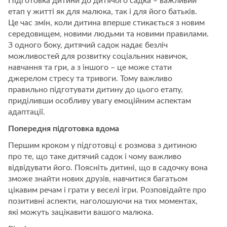
Підготовка дитини до дитячого садка – важливий
етап у житті як для малюка, так і для його батьків.
Це час змін, коли дитина вперше стикається з новим
середовищем, новими людьми та новими правилами.
З одного боку, дитячий садок надає безліч
можливостей для розвитку соціальних навичок,
навчання та гри, а з іншого – це може стати
джерелом стресу та тривоги. Тому важливо
правильно підготувати дитину до цього етапу,
приділивши особливу увагу емоційним аспектам
адаптації.
Попередня підготовка вдома
Першим кроком у підготовці є розмова з дитиною
про те, що таке дитячий садок і чому важливо
відвідувати його. Поясніть дитині, що в садочку вона
зможе знайти нових друзів, навчитися багатьом
цікавим речам і грати у веселі ігри. Розповідайте про
позитивні аспекти, наголошуючи на тих моментах,
які можуть зацікавити вашого малюка.