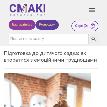
Смакі
Toggle
navigati
—
Благодійність
Розпродаж
0
грн
(0)
видавництво
Підготовка до дитячого садка: як
впоратися з емоційними труднощами