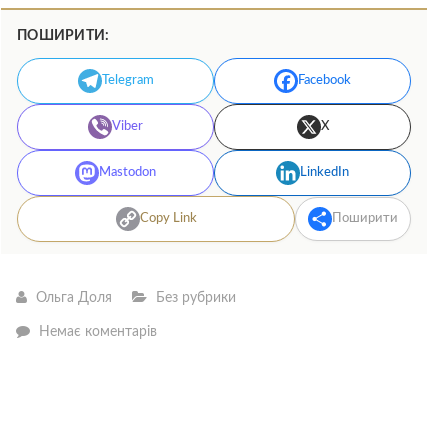
ПОШИРИТИ:
Telegram
Facebook
Viber
X
Mastodon
LinkedIn
Copy Link
Поширити
Ольга Доля
Без рубрики
—
Немає коментарів
Підготовка
до
дитячого
садка:
як
впоратися
з