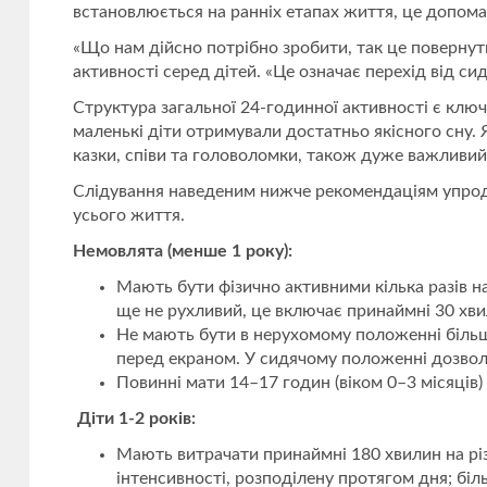
встановлюється на ранніх етапах життя, це допома
«Що нам дійсно потрібно зробити, так це повернути
активності серед дітей. «Це означає перехід від с
Структура загальної 24-годинної активності є клю
маленькі діти отримували достатньо якісного сну. 
казки, співи та головоломки, також дуже важливий
Слідування наведеним нижче рекомендаціям упродо
усього життя.
Немовлята (менше 1 року):
Мають бути фізично активними кілька разів на
ще не рухливий, це включає принаймні 30 хви
Не мають бути в нерухомому положенні більше 
перед екраном. У сидячому положенні дозволя
Повинні мати 14–17 годин (віком 0–3 місяців)
Діти 1-2 років:
Мають витрачати принаймні 180 хвилин на різн
інтенсивності, розподілену протягом дня; біл