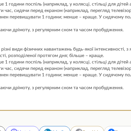
1 години поспіль (наприклад, у колясці, стільці для дітей а
 час, сидячи перед екраном (наприклад, перегляд телевізора 
овинен перевищувати 1 години; менше – краще. У сидячому п
чаючи дрімоту, з регулярним сном та часом пробудження.
зні види фізичних навантажень будь-якої інтенсивності, з
сті, розподіленої протягом дня; більше – краще.
1 години поспіль (наприклад, у колясці, стільці для дітей а
 час, сидячи перед екраном (наприклад, перегляд телевізора 
овинен перевищувати 1 години; менше – краще. У сидячому п
чаючи дрімоту, з регулярним сном та часом пробудження.