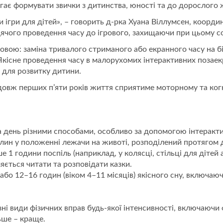
гає формувати звички з дитинства, юності та до дорослого 
 ігри для дітей», – говорить д-рка Хуана Віллумсен, коорд
идячого проведення часу до ігрового, захищаючи при цьому с
човою: заміна тривалого стриманого або екранного часу на б
Якісне проведення часу в малорухомих інтерактивних позаекр
 для розвитку дитини.
вж перших п’яти років життя сприятиме моторному та когн
 день різними способами, особливо за допомогою інтерактивн
лин у положенні лежачи на животі, розподілений протягом д
1 години поспіль (наприклад, у колясці, стільці для дітей 
ється читати та розповідати казки.
 або 12–16 годин (віком 4–11 місяців) якісного сну, включаюч
і види фізичних вправ будь-якої інтенсивності, включаючи ф
ьше – краще.