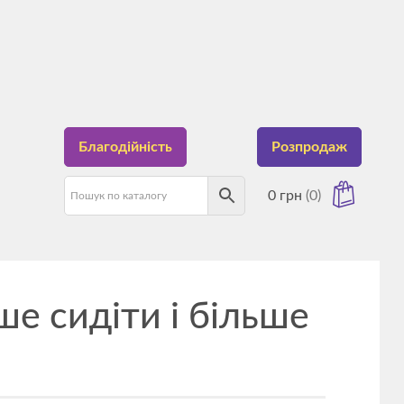
Благодійність
Розпродаж
0
грн
(0)
е сидіти і більше
має товарів у кошику.