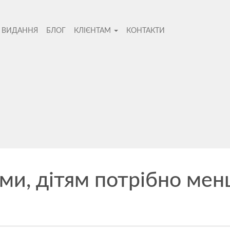
І ВИДАННЯ
БЛОГ
КЛІЄНТАМ
КОНТАКТИ
во
и, дітям потрібно менш
Не