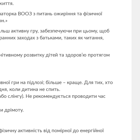
життя.
инаторка ВООЗ з питань ожиріння та фізичної
он.»
ільш активну гру, забезпечуючи при цьому, щоб
анних заходах з батьками, таких як читання,
ітивному розвитку дітей та здоров’ю протягом
ої гри на підлозі; більше – краще. Для тих, хто
ня, коли дитина не спить.
або слінгу). Не рекомендується проводити час
и дрімоту.
ізичну активність від помірної до енергійної