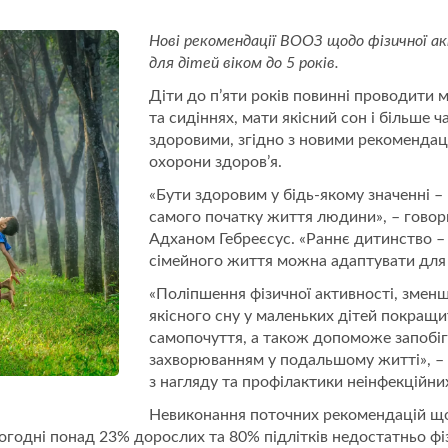
Нові рекомендації ВООЗ щодо фізичної 
для дітей віком до 5 років.
Діти до п’яти років повинні проводити 
та сидіннях, мати якісний сон і більше 
здоровими, згідно з новими рекомендац
охорони здоров’я.
«Бути здоровим у бідь-якому значенні – 
самого початку життя людини», – гово
Адханом Гебреєсус. «Раннє дитинство – 
сімейного життя можна адаптувати для 
«Поліпшення фізичної активності, зменш
якісного сну у маленьких дітей покращит
самопочуття, а також допоможе запобі
захворюванням у подальшому житті», – 
з нагляду та профілактики неінфекційн
Невиконання поточних рекомендацій щод
Сьогодні понад 23% дорослих та 80% підлітків недостатньо ф