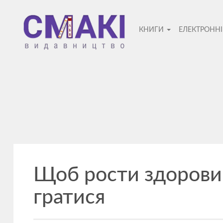
Смакі
КНИГИ
ЕЛЕКТРОНН
—
видавницт
Щоб рости здоровим
гратися