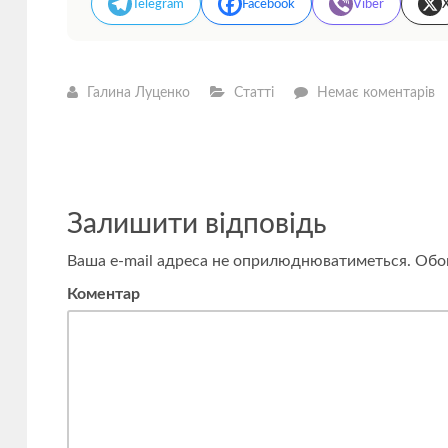
Telegram
Facebook
Viber
—
Галина Луценко
Статті
Немає коментарів
Щ
р
з
д
п
м
си
Залишити відповідь
і
б
г
Ваша e-mail адреса не оприлюднюватиметься.
Обов
Коментар