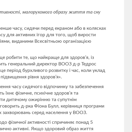
активності, малорухомого образу життя та сну
менше часу, сидячи перед екраном або в колясках
часу для активних ігор для того, щоб вирости
іями, виданими Всесвітньою організацією
це робити те, що найкраще для здоров’я, із
рить генеральний директор ВООЗ д-р Тедрос
це період бурхливого розвитку і час, коли уклад
підвищення рівня здоров’я».
ення часу сидячого відпочинку та забезпечення
ь їхнє фізичне, психічне здоров’я та
гти дитячому ожирінню та супутнім
говорить д-рка Фіона Булл, керівниця програми
их захворювань серед населення у ВООЗ.
о фізичної активності спричиняє понад 5
ізично активні. Якщо здоровий образ життя