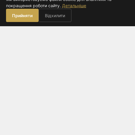
видавництво
покращення роботи сайту.
Детальніше
ВИДАВНИЦТВО
Прийняти
Відхилити
Книги
Про нас
Контакти
Оферта
КЛІЄНТАМ
Оплата
Доставка