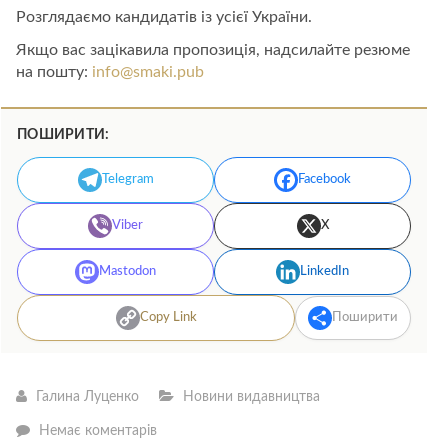
Розглядаємо кандидатів із усієї України.
Якщо вас зацікавила пропозиція, надсилайте резюме
на пошту:
info@smaki.pub
ПОШИРИТИ:
Telegram
Facebook
Viber
X
Mastodon
LinkedIn
Copy Link
Поширити
Галина Луценко
Новини видавництва
—
Немає коментарів
Шукаємо