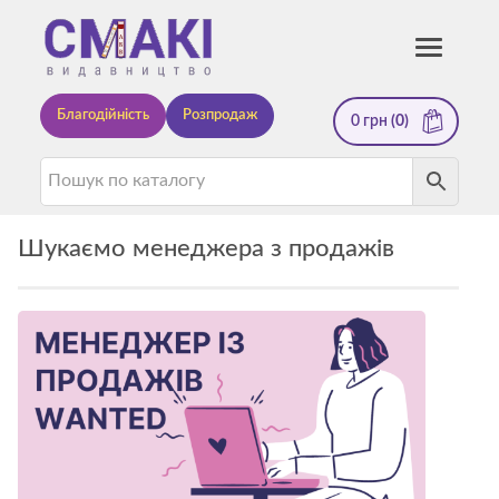
Смакі
Toggle
navigati
—
Благодійність
Розпродаж
0
грн
(0)
видавництво
Шукаємо менеджера з продажів