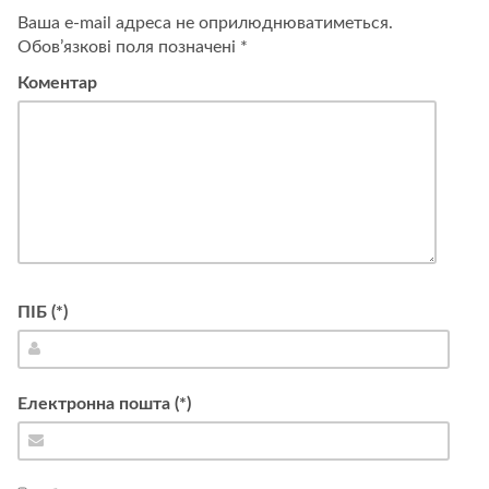
мене
Ваша e-mail адреса не оприлюднюватиметься.
вчителем,
Обов’язкові поля позначені
*
якого
у
Коментар
мене
ніколи
не
було”
ПІБ (*)
Електронна пошта (*)