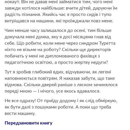
нокаут. Він не давав мені займатися тим, чого мені
завжди хотілося найбільше: вчити дітей, даруючи їм
радість пізнання. Якийсь час я просто сидів і тупо
витріщався на машини, які проїжджали повз мене.
Чим менше часу залишалося до осені, тим більше
докучала мені думка, яку я досі місяцями гнав від
себе. Що робити, коли мене через синдром Туретта
ніхто не візьме на роботу? Скільки ще директорів
побачать у мені не дипломованого фахівця з
педагогічною освітою, а просто жертву недуги?
Тут я зробив глибокий вдих, відчуваючи, як легені
наповнюються повітрям. Я наказав забути, що таке
відмова. Скільки дверей раніше з ляском зачинялося
переді мною — і нічого, усе якось вдавалося.
Не все одразу! От приїду додому і як слід обміркую,
як бути далі з пошуками роботи. А поки що треба
вести машину.
Передзамовити книгу