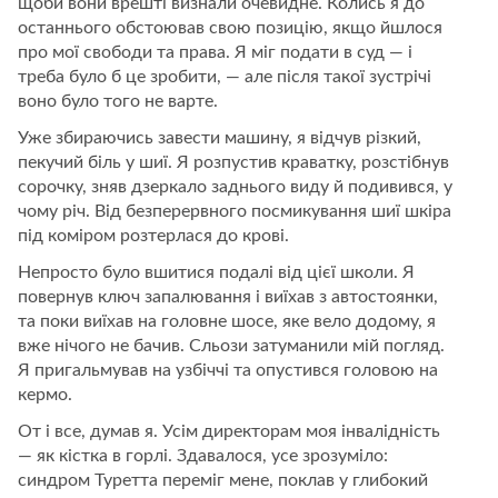
щоби вони врешті визнали очевидне. Колись я до
останнього обстоював свою позицію, якщо йшлося
про мої свободи та права. Я міг подати в суд — і
треба було б це зробити, — але після такої зустрічі
воно було того не варте.
Уже збираючись завести машину, я відчув різкий,
пекучий біль у шиї. Я розпустив краватку, розстібнув
сорочку, зняв дзеркало заднього виду й подивився, у
чому річ. Від безперервного посмикування шиї шкіра
під коміром розтерлася до крові.
Непросто було вшитися подалі від цієї школи. Я
повернув ключ запалювання і виїхав з автостоянки,
та поки виїхав на головне шосе, яке вело додому, я
вже нічого не бачив. Сльози затуманили мій погляд.
Я пригальмував на узбіччі та опустився головою на
кермо.
От і все, думав я. Усім директорам моя інвалідність
— як кістка в горлі. Здавалося, усе зрозуміло:
синдром Туретта переміг мене, поклав у глибокий