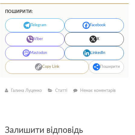
ПОШИРИТИ:
Telegram
Facebook
Viber
X
Mastodon
LinkedIn
Copy Link
Поширити
—
Галина Луценко
Статті
Немає коментарів
Уривок
із
книжки
“Перед
класом:
як
синдром
Залишити відповідь
Туретта
зробив