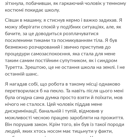
зітхнула, побачивши, як гаркаючий чоловік у темному
костюмі покидає школу.
Сівши в машину, я стиснув кермо і важко задихав. Я
можу зберігати спокій у подібних ситуаціях, але, як
бачите, за це доводиться розплачуватися
посиленими тиками та посмикуванням тіла. Я був
безмежно розчарований і звично приступив до
процедури самозаспокоєння, яка стала для мене
таким самим постійним супутником, як і синдром
Туретта. Зрештою, це не остання школа на землі. І не
останній шанс.
Я нагадав собі, що робота в такому місці однаково
перетворилася б на пекло. Та навіть після цього мені
була огидна сама думка просто взяти й поїхати, мов
нічого не сталося. Цей чоловік піддав мене
дискримінації, банальній і тупій, відмовив у
можливості чесною працею заробляти на прожиття.
Він порушив закон. Крім того, він був із такої породи
людей, яких хтось носом має тицьнути у факти,