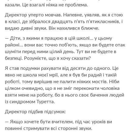
казали. Це взагалі ніяка не проблема.
Директор уперто мовчав. Напевне, уявляв, як я стою
в класі, де зібралося двадцять п’ять п’ятикласників, і
видаю дивні звуки. Він нахилився ближче.
— Діти, з якими я працюю в цій школі… у цьому
районі… вони вас точно поб’ють, якщо ви будете отак
шуміти перед ними цілий день. Тут ви не будете в
безпеці. Розумієте, що я хочу сказати?
Я став подумки рахувати від десяти до одного. Це
явно не школа моєї мрії, але я був би радий і такій
роботі, тому вирішив не палити ніяких мостів. Ніби
цілком очевидно, що я не зміг переконати чоловіка
взяти мене на роботу, бо в нього своє бачення людей
із синдромом Туретта.
Директор підбив підсумок:
— Якщо хочете бути вчителем, під час уроків ви
повинні стримувати всі сторонні звуки.