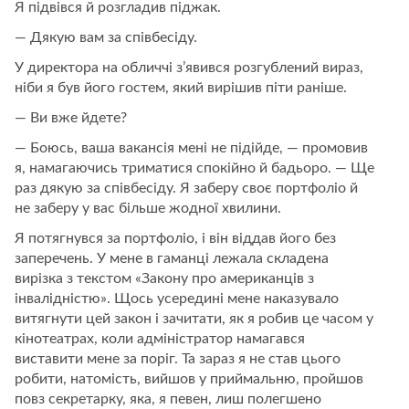
Я підвівся й розгладив піджак.
— Дякую вам за співбесіду.
У директора на обличчі з’явився розгублений вираз,
ніби я був його гостем, який вирішив піти раніше.
— Ви вже йдете?
— Боюсь, ваша вакансія мені не підійде, — промовив
я, намагаючись триматися спокійно й бадьоро. — Ще
раз дякую за співбесіду. Я заберу своє портфоліо й
не заберу у вас більше жодної хвилини.
Я потягнувся за портфоліо, і він віддав його без
заперечень. У мене в гаманці лежала складена
вирізка з текстом «Закону про американців з
інвалідністю». Щось усередині мене наказувало
витягнути цей закон і зачитати, як я робив це часом у
кінотеатрах, коли адміністратор намагався
виставити мене за поріг. Та зараз я не став цього
робити, натомість, вийшов у приймальню, пройшов
повз секретарку, яка, я певен, лиш полегшено