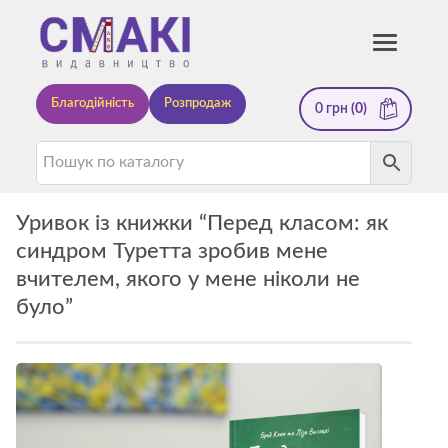
Смакі
Toggle
navigati
—
Благодійність
Розпродаж
0
грн
(0)
видавництво
Уривок із книжки “Перед класом: як
синдром Туретта зробив мене
вчителем, якого у мене ніколи не
було”