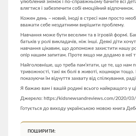
улюблений знімок і по-справжньому бачите всі дет
влягтися і забезпечити собі емоційний відпочинок.
Кожен день – новий, іноді в стресі нам просто нео
вважати себе нездатними вирішити проблему.
Навчання може бути веселим та в ігровій формі. Ба
батьків у ролі викладачів, ніж інші. Деякі діти хоч
навчання цікавим, що допоможе захистити нашу рол
опір нашим запитам. Проте якщо ми додамо в неї тр
Найголовніше, що треба пам’ятати, це те, що нам по
тривожності, такі як болі в животі, кошмари тощо.
показуючи їм відчуття захвату від спілкування, раді
Я бажаю вам і вашій родині всього найкращого у ці
Джерело: https://kidsnewsandreviews.com/2020/03/31
Готується до виходу українською мовою книга Д
ПОШИРИТИ: