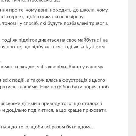
ість, і ми контролюємо це.
ння про те, чому вони не ходять до школи, чому
 в Інтернет, щоб отримати перевірену
оном і у спосіб, які будуть позбавлені тривоги.
 тоді як підліток дивиться на своє майбутнє і на
я про те, що відбувається, тоді як з підлітком
.
допомогти людям, які захворіли. Якщо у вашому
 всіх подій, а також власна фрустрація з цього
оратися з нашими. Нам потрібно бути поруч, щоб
зі своїми дітьми з приводу того, що сталося і
чим доцільно поділитися, а що краще приховати.
ються до того, щоби всі разом бути вдома.