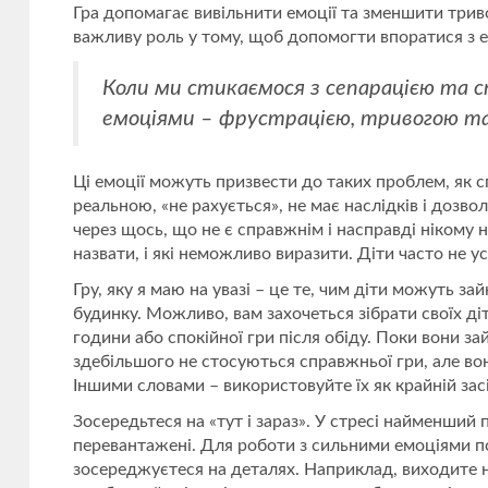
Гра допомагає вивільнити емоції та зменшити трив
важливу роль у тому, щоб допомогти впоратися з 
Коли ми стикаємося з сепарацією та 
емоціями – фрустрацією, тривогою та
Ці емоції можуть призвести до таких проблем, як сп
реальною, «не рахується», не має наслідків і дозво
через щось, що не є справжнім і насправді нікому 
назвати, і які неможливо виразити. Діти часто не у
Гру, яку я маю на увазі – це те, чим діти можуть з
будинку. Можливо, вам захочеться зібрати своїх д
години або спокійної гри після обіду. Поки вони зай
здебільшого не стосуються справжньої гри, але вон
Іншими словами – використовуйте їх як крайній за
Зосередьтеся на «тут і зараз». У стресі найменший
перевантажені. Для роботи з сильними емоціями пс
зосереджуєтеся на деталях. Наприклад, виходите н