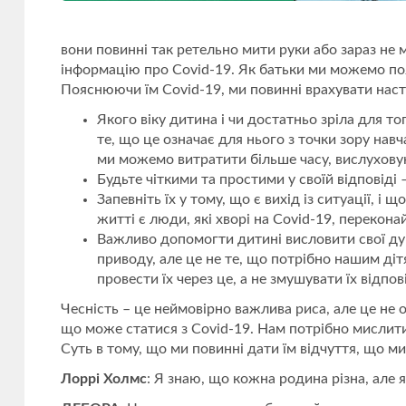
вони повинні так ретельно мити руки або зараз не 
інформацію про Covid-19. Як батьки ми можемо поясн
Пояснюючи їм Covid-19, ми повинні врахувати наст
Якого віку дитина і чи достатньо зріла для то
те, що це означає для нього з точки зору нав
ми можемо витратити більше часу, вислухову
Будьте чіткими та простими у своїй відповіді 
Запевніть їх у тому, що є вихід із ситуації,
житті є люди, які хворі на Covid-19, перекон
Важливо допомогти дитині висловити свої думк
приводу, але це не те, що потрібно нашим ді
провести їх через це, а не змушувати їх відпов
Чесність – це неймовірно важлива риса, але це не о
що може статися з Covid-19. Нам потрібно мислити 
Суть в тому, що ми повинні дати їм відчуття, що м
Лоррі Холмс
: Я знаю, що кожна родина різна, але 