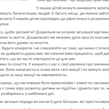
тому що безпека – це людська прив’язан
У наших дітей можуть виникнути запита
можуть бачити інших людей. Є багато місць, де можна зайти
ити її нашим дітям відповідно до рівня їхнього розуміння, т
упне:
го, щоби зрозуміти? Дошкільня не розуміє загальної картини,
чання та життя. Дошкільняті ми можемо дати просте поясненн
ючи його думки та почуття.
– будьте конкретні і не спекулюйте на тому, що може статися
 і що ви довіряєте дорослим, які наполегливо працюють, щоб 
айтеся, що ви часто повторюєте це для них.
и та почуття. У кожного з нас є свої уявлення про значення
тям. Вони намагаються осмислити свої емоції і не можуть вп
ідати за наші емоції чи невпевненість.
значає, що ми повинні бути прямолінійні і повністю чесними 
з точки зору розвитку дитини чи підлітка і думати про те, 
и розберемось у найближчі дні.
які загальні поради ви могли б дати батькам, які пристосову