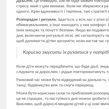
ДЕБОРА:
Це очевидно, але не буде зайвим повторит
стресу, який з цим виникає. Коли ми збираємося р
одного. Крім вдумливості і терпіння, такі стратегі
Розпорядок і ритуали.
Здається, у всіх нас є різні
обмежувальними, а інші знаходять у них комфорт. 
їхніх емоціях та почутті безпеки. Якщо ви подивит
дня, включаючи ритуальні пісні, які сигналізують 
щоб допомогти дітям зрозуміти, коли настав час гра
Корисно змусити їх рухатися у потрі
Коли діти можуть передбачити, що буде далі, знадо
слідувати за дорослим, і рідше повторюватимуть т
Ранковий час може бути відведений на діяльність, 
танці, будівництво веж та смуги перешкод.
Може бути корисним скласти приблизний розпорядок
це не спрацює, то наступного дня можна зробити 
Важливо, щоб дорослі вводили дітей у ці нові звич