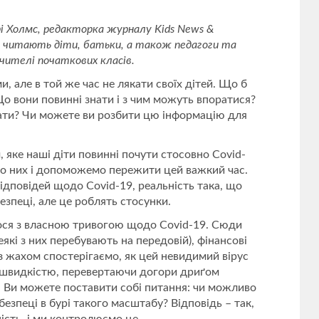
і Холмс, редакторка журналу Kids News &
но читають діти, батьки, а також педагоги та
вчителі початкових класів.
, але в той же час не лякати своїх дітей. Що б
о вони повинні знати і з чим можуть впоратися?
ти? Чи можете ви розбити цю інформацію для
яке наші діти повинні почути стосовно Covid-
про них і допоможемо пережити цей важкий час.
відповідей щодо Covid-19, реальність така, що
езпеці, але це роблять стосунки.
ося з власною тривогою щодо Covid-19. Сюди
які з них перебувають на передовій), фінансові
з жахом спостерігаємо, як цей невидимий вірус
ю швидкістю, перевертаючи догори дриґом
и. Ви можете поставити собі питання: чи можливо
езпеці в бурі такого масштабу? Відповідь – так,