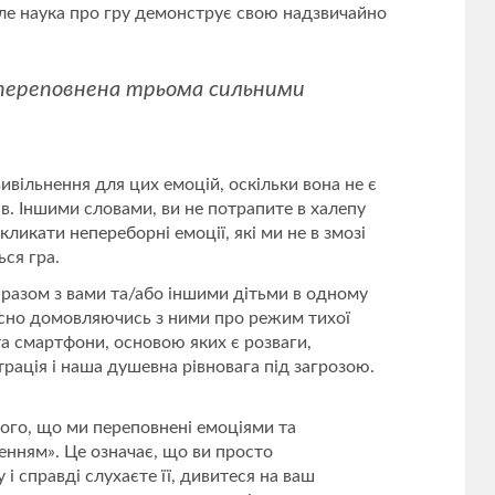
але наука про гру демонструє свою надзвичайно
 переповнена трьома сильними
вивільнення для цих емоцій, оскільки вона не є
ів. Іншими словами, ви не потрапите в халепу
ликати непереборні емоції, які ми не в змозі
ься гра.
), разом з вами та/або іншими дітьми в одному
часно домовляючись з ними про режим тихої
 та смартфони, основою яких є розваги,
рація і наша душевна рівновага під загрозою.
того, що ми переповнені емоціями та
енням». Це означає, що ви просто
 справді слухаєте її, дивитеся на ваш