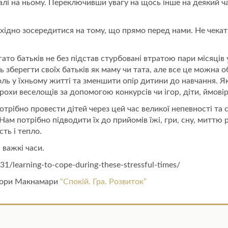
алі на ньому. Переключивши увагу на щось інше на деякий 
бхідно зосередитися на тому, що прямо перед нами. Не чекати
гато батьків не без підстав стурбовані втратою пари місяців
уть зберегти своїх батьків як маму чи тата, але все це можна
ь у їхньому житті та зменшити опір дитини до навчання. Я
охи веселощів за допомогою конкурсів чи ігор, діти, ймовір
трібно провести дітей через цей час великої непевності та с
 Нам потрібно підводити їх до прийомів їжі, гри, сну, миттю
сть і тепло.
 важкі часи.
/learning-to-cope-during-these-stressful-times/
ебори Макнамари
“Спокій. Гра. Розвиток”