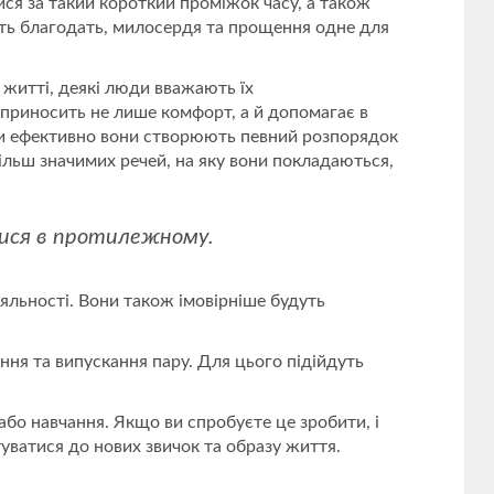
ися за такий короткий проміжок часу, а також
дуть благодать, милосердя та прощення одне для
у житті, деякі люди вважають їх
 приносить не лише комфорт, а й допомагає в
льки ефективно вони створюють певний розпорядок
більш значимих речей, на яку вони покладаються,
тися в протилежному.
іяльності. Вони також імовірніше будуть
ння та випускання пару. Для цього підійдуть
бо навчання. Якщо ви спробуєте це зробити, і
ватися до нових звичок та образу життя.