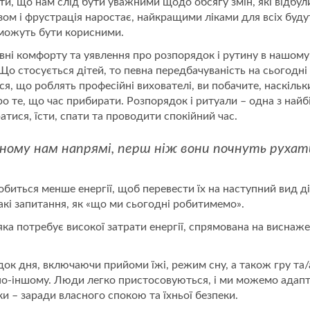
и, що нам слід бути уважними щодо обсягу змін, які відбул
азом і фрустрація наростає, найкращими ліками для всіх бу
ї можуть бути корисними.
 рівні комфорту та уявлення про розпорядок і рутину в нашом
Що стосується дітей, то певна передбачуваність на сьогодні
еся, що роблять професійні вихователі, ви побачите, наскі
про те, що час прибирати. Розпорядок і ритуали – одна з най
тися, їсти, спати та проводити спокійний час.
бному нам напрямі, перш ніж вони почнуть руха
биться менше енергії, щоб перевести їх на наступний вид д
акі запитання, як «що ми сьогодні робитимемо».
яка потребує високої затрати енергії, спрямована на виснаже
 дня, включаючи прийоми їжі, режим сну, а також гру та/а
по-іншому. Люди легко пристосовуються, і ми можемо адапту
ки – заради власного спокою та їхньої безпеки.