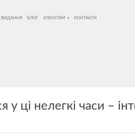
І ВИДАННЯ
БЛОГ
КЛІЄНТАМ
КОНТАКТИ
во
 у ці нелегкі часи – і
Не