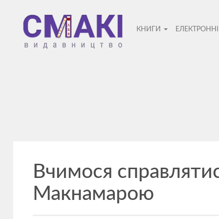
Смакі
КНИГИ
ЕЛЕКТРОНН
—
видавницт
Вчимося справлятися
Макнамарою