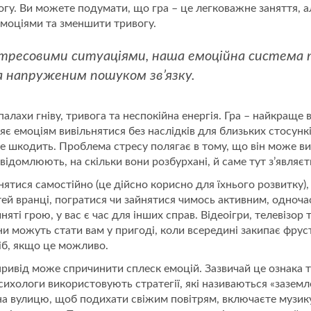
огу. Ви можете подумати, що гра – це легковажне заняття, 
емоціями та зменшити тривогу.
стресовими ситуаціями, наша емоційна система
 напруженим пошуком зв’язку.
алахи гніву, тривога та неспокійна енергія. Гра – найкраще 
ляє емоціям вивільнятися без наслідків для близьких стосунк
не шкодить. Проблема стресу полягає в тому, що він може вик
свідомлюють, на скільки вони розбурхані, й саме тут з’являєт
айнятися самостійно (це дійсно корисно для їхнього розвитку
ітей вранці, погратися чи зайнятися чимось активним, одно
няті грою, у вас є час для інших справ. Відеоігри, телевізор
и можуть стати вам у пригоді, коли всередині закипає фруст
сіб, якщо це можливо.
 привід може спричинити сплеск емоцій. Зазвичай це ознака 
ихологи використовують стратегії, які називаються «заземл
а вулицю, щоб подихати свіжим повітрям, включаєте музику і