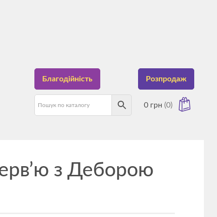
Благодійність
Розпродаж
0
грн
(0)
нтерв’ю з Деборою
має товарів у кошику.