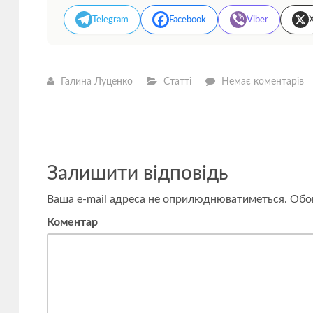
Telegram
Facebook
Viber
—
Галина Луценко
Статті
Немає коментарів
В
с
у
ці
не
ч
–
Залишити відповідь
ін
з
Д
Ваша e-mail адреса не оприлюднюватиметься.
Обов
М
Коментар