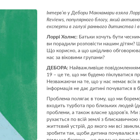
Інтерв’ю у Дебори Макнамари взяла Лорр
Reviews, популярного блогу, який актив
експерти в галузі раннього дитинства і 
Лоррі Холмс:
Батьки хочуть бути чесними
ви порадили розповісти нашим дітям? Щ
Що корисно, а що шкідливо обговорюва
нас за віковими групами?
ДЕБОРА:
Найважливіше повідомленням, 
19 – це те, що ми будемо піклуватися 
Незважаючи на те, що у нас немає всіх 
інформація не дає дитині почуватися в б
Проблема полягає в тому, що ми борем
входить турбота про близьких людей (де
проблеми, а також власне здоров’я. Ми 
рухається по всій землі з блискавично
життєвий устрій, до якого ми всі звикл
зробити так, щоби дитина почувалася в б