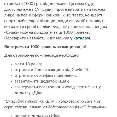
отримати 1000 грн. від держави. Ця сума буде
доступна вже з 19 грудня, проте витратити її можна
лише на певні сфери: книжки, кіно, театр, концерти,
спортклуби, Укрзалізницю, люди віком 60+ зможуть
витратити гроші на ліки. Будь-яку книгу видавництва
«Смакі» можна придбати за ці 1000 гривень.
Перевірити наявність книг можна
у каталозі.
Як отримати 1000 гривень за вакцинацію?
Для отримання компенсації необхідно:
мати 18 років;
отримати 2 дози вакцини від Covid-19;
отримати сертифікат щеплення;
завантажити додаток «Дія»;
згенерувати електронний ковід-сертифікат у
додатку «Дія».
*19
грудня у додатку «Дія» у кожного, хто вже має
сертифікат, з
’
явиться додаткова опція «єПідтримка».
оновити додаток «Дія»;