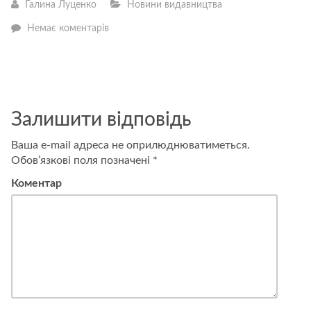
Галина Луценко
Новини видавництва
—
Немає коментарів
Витрачай
1000
гривень
за
вакцинацію
з
користю
Залишити відповідь
Ваша e-mail адреса не оприлюднюватиметься.
Обов’язкові поля позначені
*
Коментар