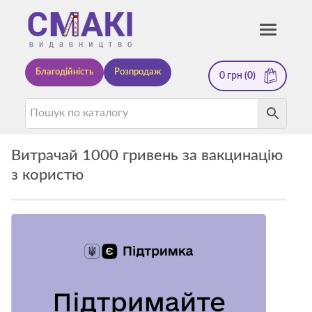
Смакі
Toggle
navigati
—
Благодійність
Розпродаж
0
грн
(0)
видавництво
Витрачай 1000 гривень за вакцинацію
з користю