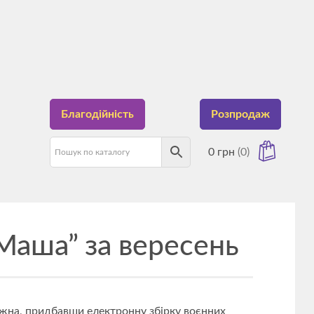
Благодійність
Розпродаж
0
грн
(0)
Маша” за вересень
має товарів у кошику.
жна, придбавши електронну збірку воєнних