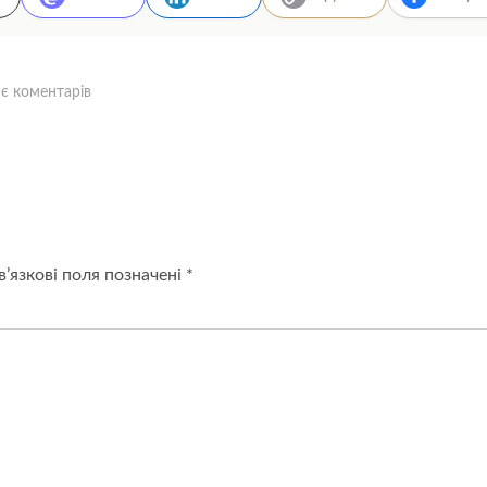
—
є коментарів
Звіт
про
перерахування
коштів
у
ГО
“Фонд
Маша”
за
вересень
’язкові поля позначені
*