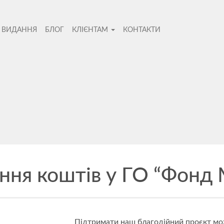
І ВИДАННЯ
БЛОГ
КЛІЄНТАМ
КОНТАКТИ
во
ання коштів у ГО “Фонд 
Не
Підтримати наш благодійний проєкт мо