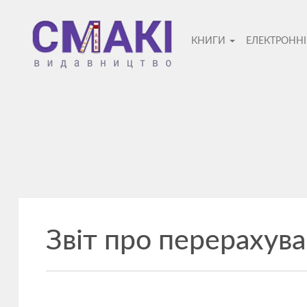
Смакі
КНИГИ
ЕЛЕКТРОНН
—
видавницт
Звіт про перерахув