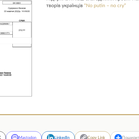
творів українців
“No putin – no cry”
X
Mastodon
LinkedIn
Copy Link
Пошири