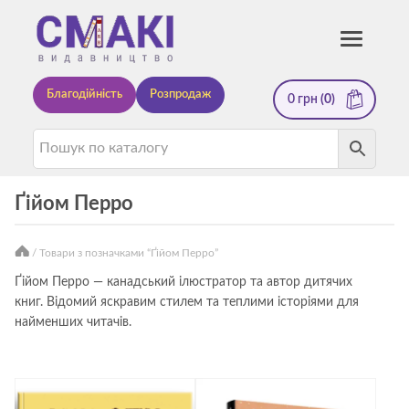
Смакі
Toggle
navigati
—
Благодійність
Розпродаж
0
грн
(0)
видавництво
Ґійом Перро
/ Товари з позначками “Ґійом Перро”
Книги
Ґійом Перро — канадський ілюстратор та автор дитячих
книг. Відомий яскравим стилем та теплими історіями для
автора
найменших читачів.
Ґійом
Перро
—