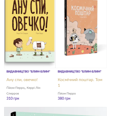
видавництво
Смакі
ВИДАВНИЦТВО "БЛИМ-БЛИМ"
ВИДАВНИЦТВО "БЛИМ-БЛИМ"
Ану спи, овечко!
Космічний поштар. Том
1
,
Ґійом Перро
Керрі Лін
Сперров
Ґійом Перро
310
грн
380
грн