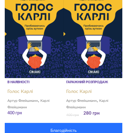
видавництво
Смакі
В НАЯВНОСТІ
ГАРАЖНИЙ РОЗПРОДАЖ
Голос Карлі
Голос Карлі
,
,
Артур Флейшманн
Карлі
Артур Флейшманн
Карлі
Флейшманн
Флейшманн
400
грн
280
грн
400
грн
Благодійність