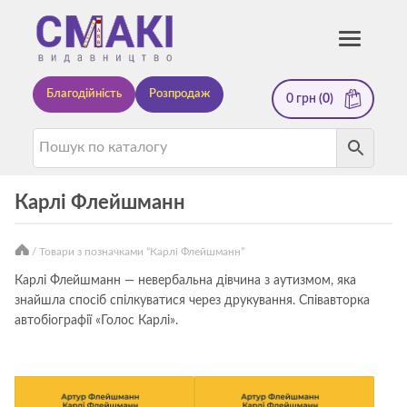
Смакі
Toggle
navigati
—
Благодійність
Розпродаж
0
грн
(0)
видавництво
Карлі Флейшманн
/ Товари з позначками “Карлі Флейшманн”
Книги
Карлі Флейшманн — невербальна дівчина з аутизмом, яка
знайшла спосіб спілкуватися через друкування. Співавторка
автора
автобіографії «Голос Карлі».
Карлі
Флейшманн
—