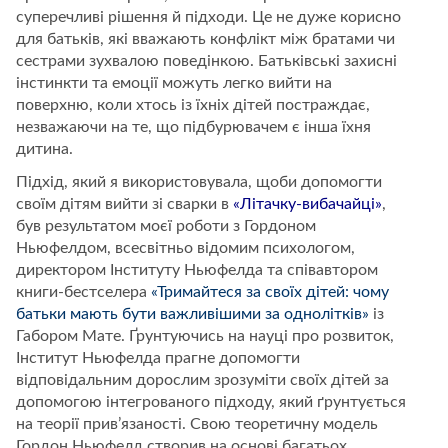
суперечливі рішення й підходи. Це не дуже корисно
для батьків, які вважають конфлікт між братами чи
сестрами зухвалою поведінкою. Батьківські захисні
інстинкти та емоції можуть легко вийти на
поверхню, коли хтось із їхніх дітей постраждає,
незважаючи на те, що підбурювачем є інша їхня
дитина.
Підхід, який я використовувала, щоби допомогти
своїм дітям вийти зі сварки в
«Літачку-вибачайці»
,
був результатом моєї роботи з Гордоном
Ньюфелдом, всесвітньо відомим психологом,
директором Інституту Ньюфелда та співавтором
книги-бестселера
«Тримайтеся за своїх дітей: чому
батьки мають бути важливішими за однолітків»
із
Габором Мате. Ґрунтуючись на науці про розвиток,
Інститут Ньюфелда прагне допомогти
відповідальним дорослим зрозуміти своїх дітей за
допомогою інтегрованого підходу, який ґрунтується
на теорії прив’язаності. Свою теоретичну модель
Гордон Ньюфелд створив на основі багатьох