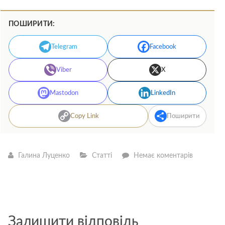
ПОШИРИТИ:
Telegram
Facebook
Viber
X
Mastodon
LinkedIn
Copy Link
Поширити
—
Галина Луценко
Статті
Немає коментарів
Історія
написанн
«Літачка-
вибачайки
Дебора
Макнама
Залишити відповідь