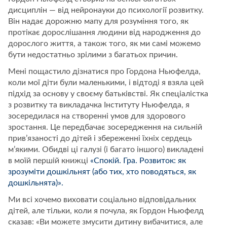
дисциплін — від нейронауки до психології розвитку.
Він надає дорожню мапу для розуміння того, як
протікає дорослішання людини від народження до
дорослого життя, а також того, як ми самі можемо
бути недостатньо зрілими з багатьох причин.
Мені пощастило дізнатися про Гордона Ньюфелда,
коли мої діти були маленькими, і відтоді я взяла цей
підхід за основу у своєму батьківстві. Як спеціалістка
з розвитку та викладачка Інституту Ньюфелда, я
зосередилася на створенні умов для здорового
зростання. Це передбачає зосередження на сильній
прив’язаності до дітей і збереженні їхніх сердець
м’якими. Обидві ці галузі (і багато іншого) викладені
в моїй першій книжці
«Спокій. Гра. Розвиток: як
зрозуміти дошкільнят (або тих, хто поводяться, як
дошкільнята)».
Ми всі хочемо виховати соціально відповідальних
дітей, але тільки, коли я почула, як Гордон Ньюфелд
сказав: «Ви можете змусити дитину вибачитися, але