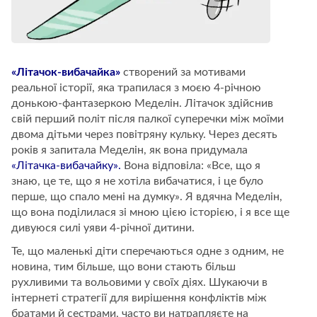
«Літачок-вибачайка»
створений за мотивами
реальної історії, яка трапилася з моєю 4-річною
донькою-фантазеркою Меделін. Літачок здійснив
свій перший політ після палкої суперечки між моїми
двома дітьми через повітряну кульку. Через десять
років я запитала Меделін, як вона придумала
«Літачка-вибачайку»
.
Вона відповіла: «Все, що я
знаю, це те, що я не хотіла вибачатися, і це було
перше, що спало мені на думку». Я вдячна Меделін,
що вона поділилася зі мною цією історією, і я все ще
дивуюся силі уяви 4-річної дитини.
Те, що маленькі діти сперечаються одне з одним, не
новина, тим більше, що вони стають більш
рухливими та вольовими у своїх діях. Шукаючи в
інтернеті стратегії для вирішення конфліктів між
братами й сестрами, часто ви натрапляєте на