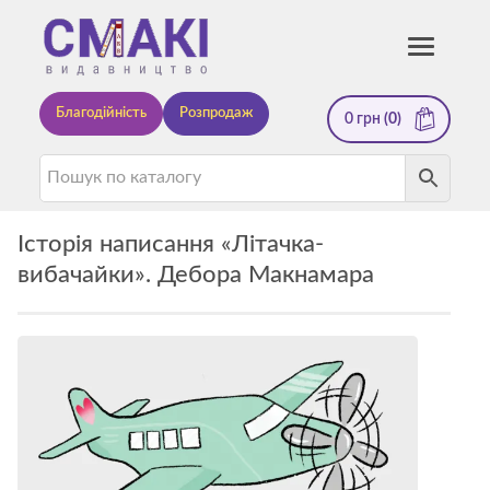
Смакі
Toggle
navigati
—
Благодійність
Розпродаж
0
грн
(0)
видавництво
Історія написання «Літачка-
вибачайки». Дебора Макнамара