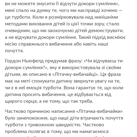
ви не можете змусити її відчути докори сумління»,
мені спало на думку те, чого ми насправді хочемо —
це турботи. Коли я розмірковувала над нинішніми
методами виховання дітей із цієї точки зору, стало
очевидним, що ми заохочуємо дітей демонструвати,
а не відчувати докори сумління. Такий підхід висміює
місію справжнього вибачення або навіть наші
почуття.
Гордон Ньюфелд придумав фразу: «Чи відчуваєш ти
докори сумління?», яку я використовувала зі своїми
дітьми, як описано в «Літачку-вибачайці». Ця фраза
має на меті спонукати дитину звернути увагу на те,
чи є в неї емоція турботи. Вона гарантує те, що коли
дитина просить вибачення, це відбувається від
щирого серця, а не тому, що так треба.
Частково причиною написання «Літачка-вибачайки»
було занепокоєння, що наші діти втрачають почуття
турботи з тривожною швидкістю. Частково
проблема полягає в тому, що ми намагаємося