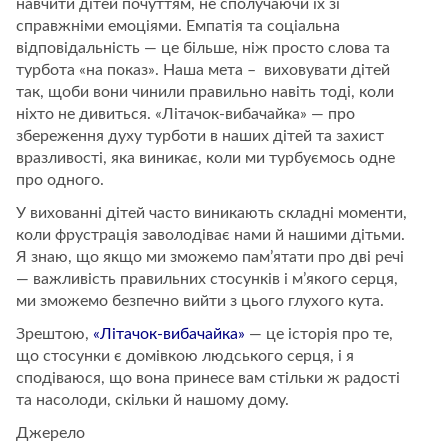
навчити дітей почуттям, не сполучаючи їх зі
справжніми емоціями. Емпатія та соціальна
відповідальність — це більше, ніж просто слова та
турбота «на показ». Наша мета – виховувати дітей
так, щоби вони чинили правильно навіть тоді, коли
ніхто не дивиться. «Літачок-вибачайка» — про
збереження духу турботи в наших дітей та захист
вразливості, яка виникає, коли ми турбуємось одне
про одного.
У вихованні дітей часто виникають складні моменти,
коли фрустрація заволодіває нами й нашими дітьми.
Я знаю, що якщо ми зможемо пам’ятати про дві речі
— важливість правильних стосунків і м’якого серця,
ми зможемо безпечно вийти з цього глухого кута.
Зрештою,
«Літачок-вибачайка»
— це історія про те,
що стосунки є домівкою людського серця, і я
сподіваюся, що вона принесе вам стільки ж радості
та насолоди, скільки й нашому дому.
Джерело