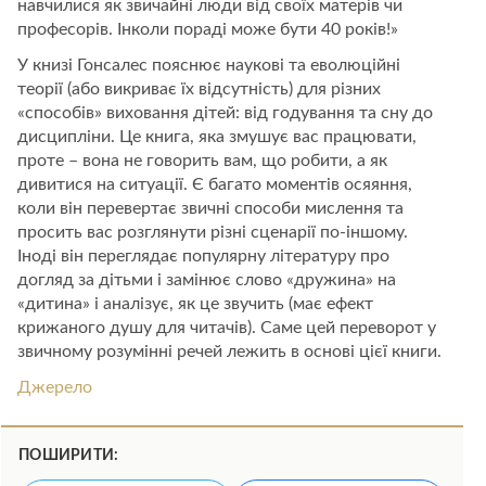
навчилися як звичайні люди від своїх матерів чи
професорів. Інколи пораді може бути 40 років!»
У книзі Гонсалес пояснює наукові та еволюційні
теорії (або викриває їх відсутність) для різних
«способів» виховання дітей: від годування та сну до
дисципліни. Це книга, яка змушує вас працювати,
проте – вона не говорить вам, що робити, а як
дивитися на ситуації. Є багато моментів осяяння,
коли він перевертає звичні способи мислення та
просить вас розглянути різні сценарії по-іншому.
Іноді він переглядає популярну літературу про
догляд за дітьми і замінює слово «дружина» на
«дитина» і аналізує, як це звучить (має ефект
крижаного душу для читачів). Саме цей переворот у
звичному розумінні речей лежить в основі цієї книги.
Джерело
ПОШИРИТИ: