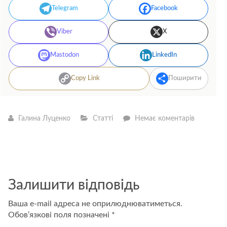
Telegram
Facebook
Viber
X
Mastodon
LinkedIn
Copy Link
Поширити
—
Галина Луценко
Статті
Немає коментарів
Карлос
Гонсалес
–
педіатр,
який
закликає
батьків
Залишити відповідь
порушува
правила
Ваша e-mail адреса не оприлюднюватиметься.
Обов’язкові поля позначені
*