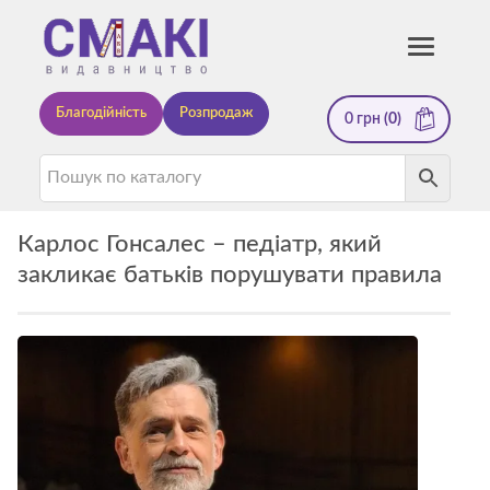
Смакі
Toggle
navigati
—
Благодійність
Розпродаж
0
грн
(0)
видавництво
Карлос Гонсалес – педіатр, який
закликає батьків порушувати правила