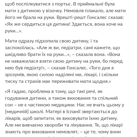
щоб поспілкуватися з портьє. В приймальні була
мати з дитиною у візочку. Немовля плакало, але мати
його не брала на руки. Врешті-решт Гонсалес сказав:
«Як же сердиться ця дитина! Здається, вона хоче на
руки…».
Мати одразу підхопила свою дитину, і та
заспокоїлась. «Але ж ви, педіатри, самі кажете, що
шкідливо брати їх на руки…», – сказала вона. «Вона
не наважилася взяти свою дитину на руки, бо перед
нею був педіатр!», – сказав Гонсалес. «Того дня я
зрозумів, якою силою наділені ми, лікарі, і скільки
тиску та страхів має переживати мати щодня.»
«Я гадаю, проблема в тому, що такі речі, як
годування дитини, а також виховання та спільний
сон – не є частиною медицини. Нас не вчать цьому у
[медичній] школі. Матері в Іспанії звертаються до
лікарів, щоб запитати, як виховувати їхню дитину.
Але ми вивчаємо хвороби та лікування. Те, що лікарі
знають про виховання немовлят, – це те, чому вони