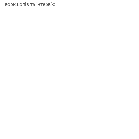
Мате
воркшопів та інтерв’ю.
–
чому
дорослі
діти
і
батьки
не
можуть
порозумітися