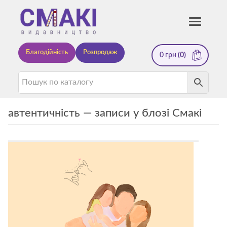
Смакі
Toggle
navigati
—
Благодійність
Розпродаж
0
грн
(0)
видавництво
автентичність — записи у блозі Смакі