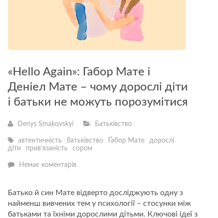
«Hello Again»: Габор Мате і
Деніел Мате – чому дорослі діти
і батьки не можуть порозумітися
Denys Smakovskyi
Батьківство
автентичність
батьківство
Ґабор Мате
дорослі
діти
прив'язаність
сором
—
Немає коментарів
«Hello
Again»:
Габор
Батько й син Мате відверто досліджують одну з
Мате
найменш вивчених тем у психології – стосунки між
і
Деніел
батьками та їхніми дорослими дітьми. Ключові ідеї з