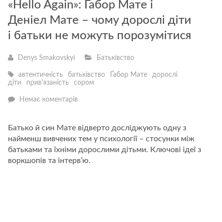
«Hello Again»: Габор Мате і
Деніел Мате – чому дорослі діти
і батьки не можуть порозумітися
Denys Smakovskyi
Батьківство
автентичність
батьківство
Ґабор Мате
дорослі
діти
прив'язаність
сором
—
Немає коментарів
«Hello
Again»:
Габор
Батько й син Мате відверто досліджують одну з
Мате
найменш вивчених тем у психології – стосунки між
і
Деніел
батьками та їхніми дорослими дітьми. Ключові ідеї з
Мате
воркшопів та інтерв’ю.
–
чому
дорослі
діти
і
батьки
не
можуть