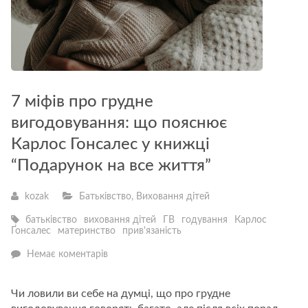
7 міфів про грудне
вигодовування: що пояснює
Карлос Гонсалес у книжці
“Подарунок на все життя”
kozak
Батьківство
,
Виховання дітей
батьківство
виховання дітей
ГВ
годування
Карлос
Ґонсалес
материнство
прив'язаність
—
Немає коментарів
7
міфів
про
Чи ловили ви себе на думці, що про грудне
грудне