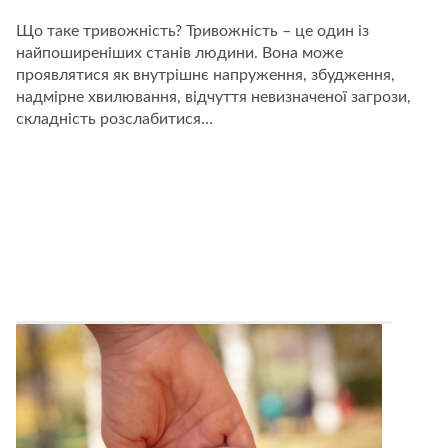
насправді
стоїть
Що таке тривожність? Тривожність – це один із
за
найпоширеніших станів людини. Вона може
дитячою
тривожністю?
проявлятися як внутрішнє напруження, збудження,
надмірне хвилювання, відчуття невизначеної загрози,
складність розслабитися…