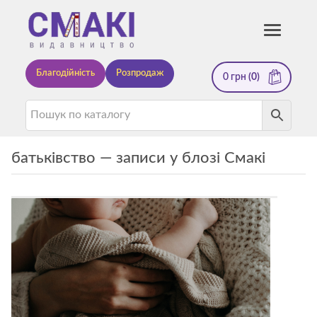
Смакі
Toggle
navigati
—
Благодійність
Розпродаж
0
грн
(0)
видавництво
батьківство — записи у блозі Смакі