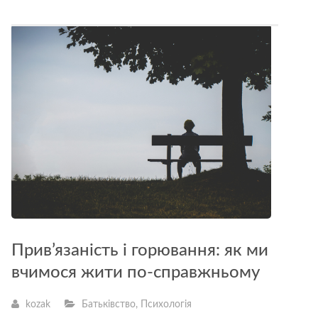
Прив’язаність і горювання: як ми
вчимося жити по-справжньому
kozak
Батьківство
,
Психологія