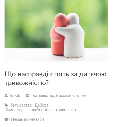
Що насправді стоїть за дитячою
тривожністю?
kozak
Батьківство
,
Виховання дітей
батьківство
Дебора
Макнамара
прив'язаність
тривожність
—
Немає коментарів
Що