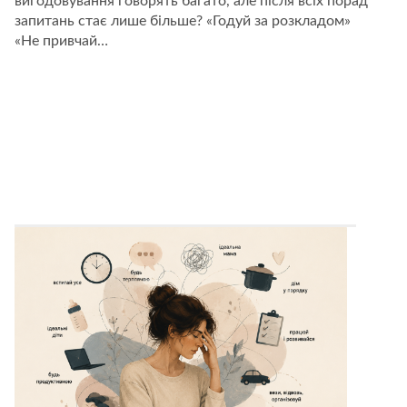
вигодовування говорять багато, але після всіх порад
вигодовування:
що
запитань стає лише більше? «Годуй за розкладом»
пояснює
«Не привчай…
Карлос
Гонсалес
у
книжці
“Подарунок
на
все
життя”