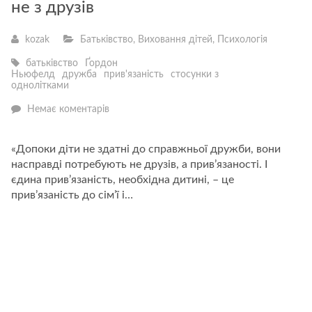
не з друзів
kozak
Батьківство
,
Виховання дітей
,
Психологія
батьківство
Ґордон
Ньюфелд
дружба
прив'язаність
стосунки з
однолітками
—
Немає коментарів
Справжня
дружба
починається
«Допоки діти не здатні до справжньої дружби, вони
не
насправді потребують не друзів, а прив’язаності. І
з
друзів
єдина прив’язаність, необхідна дитині, – це
прив’язаність до сім’ї і…