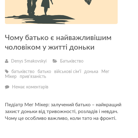
Чому батько є найважливішим
чоловіком у житті доньки
Denys Smakovskyi
Батьківство
батьківство
батько
військові сім'ї
донька
Мег
Мікер
прив'язаність
—
Немає коментарів
Чому
батько
є
Педіатр Мег Мікер: залучений батько – найкращий
найважливішим
захист доньки від тривожності, розладів і невдач.
чоловіком
у
Чому це особливо важливо, коли тато на фронті.
житті
доньки