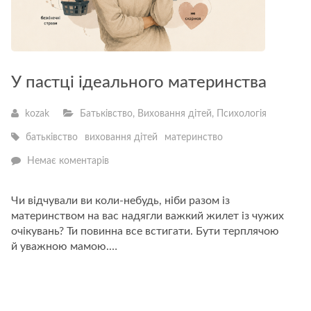
У пастці ідеального материнства
kozak
Батьківство
,
Виховання дітей
,
Психологія
батьківство
виховання дітей
материнство
—
Немає коментарів
У
пастці
ідеального
Чи відчували ви коли-небудь, ніби разом із
материнства
материнством на вас надягли важкий жилет із чужих
очікувань? Ти повинна все встигати. Бути терплячою
й уважною мамою.…