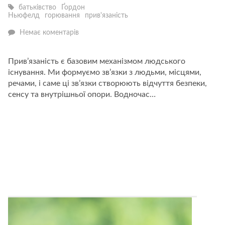
батьківство
Ґордон
Ньюфелд
горювання
прив'язаність
—
Немає коментарів
Прив’язаність
і
горювання:
Прив’язаність є базовим механізмом людського
як
існування. Ми формуємо зв’язки з людьми, місцями,
ми
вчимося
речами, і саме ці зв’язки створюють відчуття безпеки,
жити
сенсу та внутрішньої опори. Водночас…
по-
справжньому