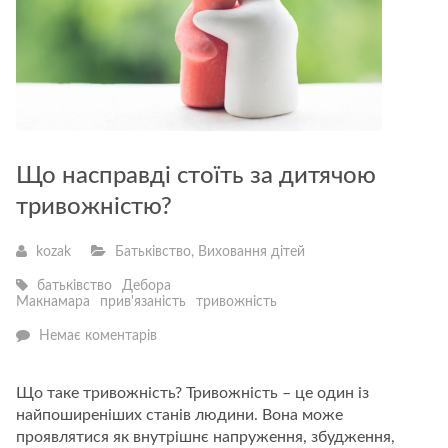
Що насправді стоїть за дитячою
тривожністю?
kozak
Батьківство
,
Виховання дітей
батьківство
Дебора
Макнамара
прив'язаність
тривожність
—
Немає коментарів
Що
насправді
стоїть
Що таке тривожність? Тривожність – це один із
за
найпоширеніших станів людини. Вона може
дитячою
тривожністю?
проявлятися як внутрішнє напруження, збудження,