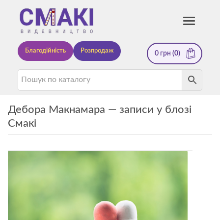
Смакі
Toggle
navigati
—
Благодійність
Розпродаж
0
грн
(0)
видавництво
Дебора Макнамара — записи у блозі
Смакі