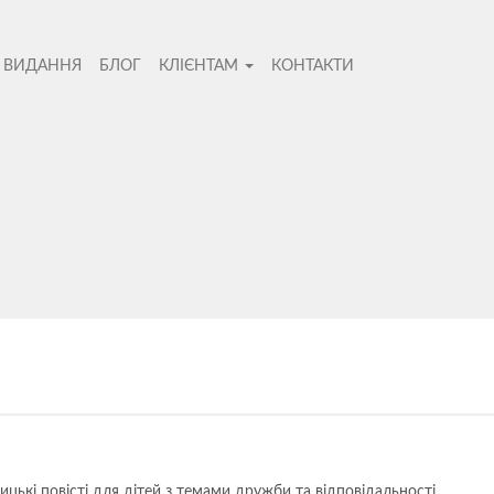
І ВИДАННЯ
БЛОГ
КЛІЄНТАМ
КОНТАКТИ
во
Не
цькі повісті для дітей з темами дружби та відповідальності.