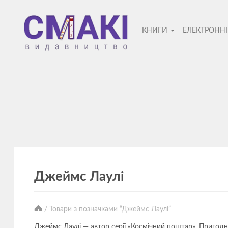
Смакі
КНИГИ
ЕЛЕКТРОНН
—
видавницт
Джеймс Лаулі
/ Товари з позначками “Джеймс Лаулі”
Джеймс Лаулі — автор серії «Космічний поштар». Пригодни