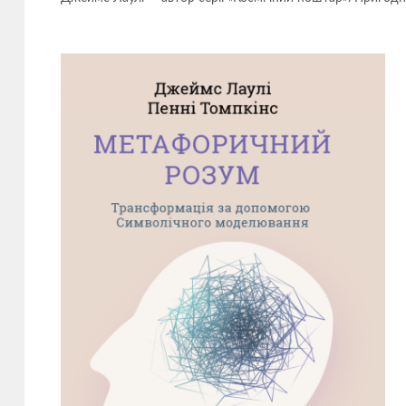
Книги
автора
Джеймс
Лаулі
—
видавництво
Смакі