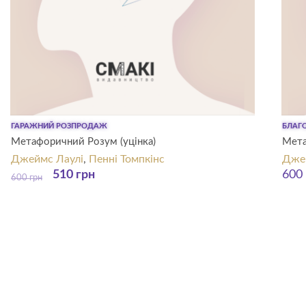
ГАРАЖНИЙ РОЗПРОДАЖ
БЛАГО
Метафоричний Розум (уцінка)
Мета
Джеймс Лаулі
,
Пенні Томпкінс
Джей
510
грн
600
600
грн