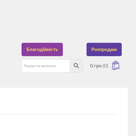
Благодійність
Розпродаж
0
грн
(0)
має товарів у кошику.