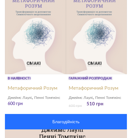
видавництво
Смакі
В НАЯВНОСТІ
ГАРАЖНИЙ РОЗПРОДАЖ
Метафоричний Розум
Метафоричний Розум
,
,
Джеймс Лаулі
Пенні Томпкінс
Джеймс Лаулі
Пенні Томпкінс
600
грн
510
грн
600
грн
Благодійність