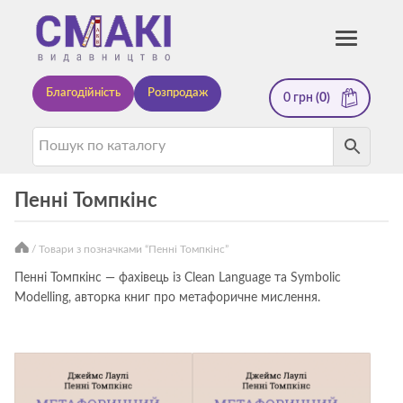
Смакі
Toggle
navigati
—
Благодійність
Розпродаж
0
грн
(0)
видавництво
Пенні Томпкінс
/ Товари з позначками “Пенні Томпкінс”
Книги
Пенні Томпкінс — фахівець із Clean Language та Symbolic
Modelling, авторка книг про метафоричне мислення.
автора
Пенні
Томпкінс
—