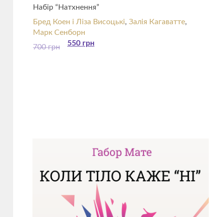
Набір “Натхнення”
Бред Коен і Ліза Висоцькі
,
Залія Кагаватте
,
Марк Сенборн
550
грн
700
грн