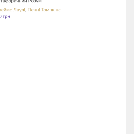
тафоричний Розум
еймс Лаулі
,
Пенні Томпкінс
0
грн