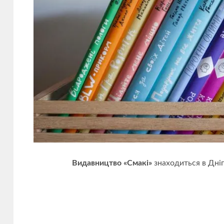
про
виховання
дітей,
прив'язаність
та
батьківство
Видавництво «Смакі»
знаходиться в Дніп