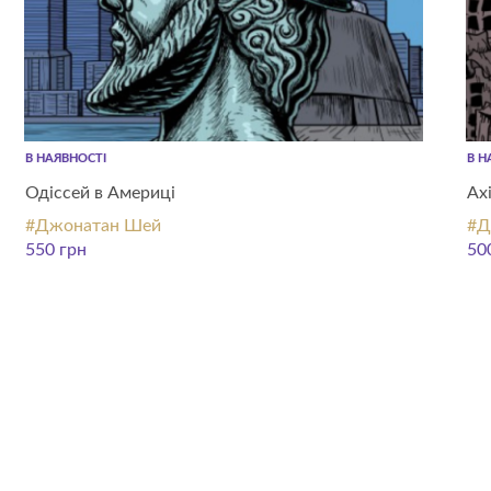
В НАЯВНОСТІ
В Н
Одіссей в Америці
Ах
#Джонатан Шей
#Д
550
грн
50