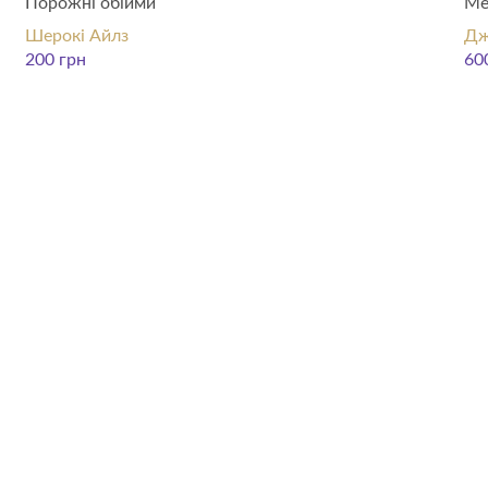
Порожні обійми
Ме
Шерокі Айлз
Дж
200
грн
60