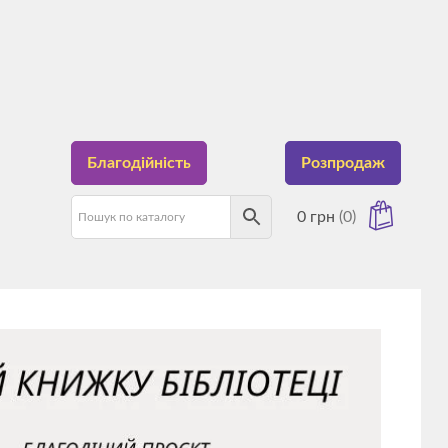
Благодійність
Розпродаж
0
грн
(0)
має товарів у кошику.