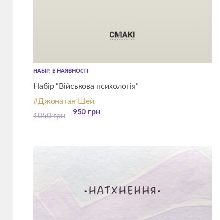
НАБІР, В НАЯВНОСТІ
Набір “Військова психологія”
#Джонатан Шей
950
грн
1050
грн