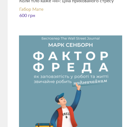
Коли тіло каже «ні»: ціна прихованого стресу
Габор Мате
600
грн