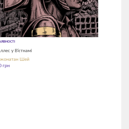
АЯВНОСТІ
іллес у В’єтнамі
жонатан Шей
0
грн